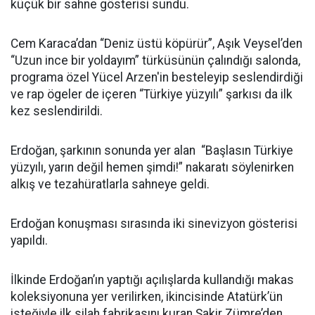
küçük bir sahne gösterisi sundu.
Cem Karaca’dan “Deniz üstü köpürür”, Aşık Veysel’den
“Uzun ince bir yoldayım” türküsünün çalındığı salonda,
programa özel Yücel Arzen'in besteleyip seslendirdiği
ve rap ögeler de içeren “Türkiye yüzyılı” şarkısı da ilk
kez seslendirildi.
Erdoğan, şarkının sonunda yer alan “Başlasın Türkiye
yüzyılı, yarın değil hemen şimdi!” nakaratı söylenirken
alkış ve tezahüratlarla sahneye geldi.
Erdoğan konuşması sırasında iki sinevizyon gösterisi
yapıldı.
İlkinde Erdoğan’ın yaptığı açılışlarda kullandığı makas
koleksiyonuna yer verilirken, ikincisinde Atatürk’ün
isteğiyle ilk silah fabrikasını kuran Şakir Zümre’den