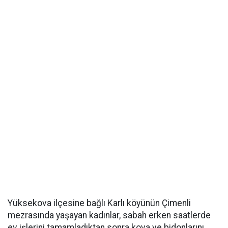
Yüksekova ilçesine bağlı Karlı köyünün Çimenli
mezrasında yaşayan kadınlar, sabah erken saatlerde
ev işlerini tamamladıktan sonra kova ve bidonlarını