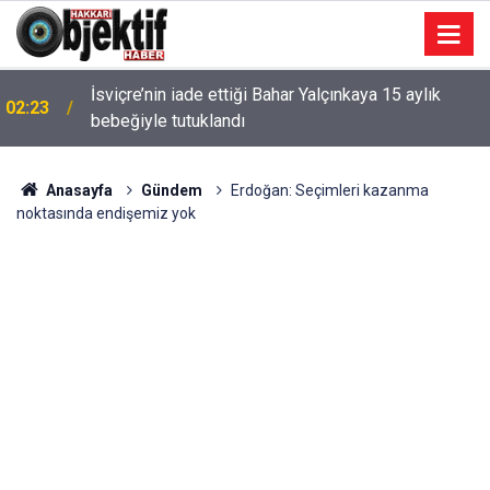
İsviçre’nin iade ettiği Bahar Yalçınkaya 15 aylık
02:23
bebeğiyle tutuklandı
Anasayfa
Gündem
E rdoğan: Seçimleri kazanma
noktasında endişemiz yok