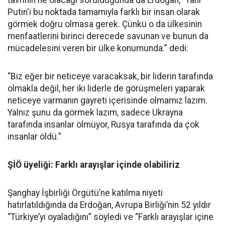
tavrının ne olacağı sorulduğunda da Erdoğan, “Yani
Putin'i bu noktada tamamıyla farklı bir insan olarak
görmek doğru olmasa gerek. Çünkü o da ülkesinin
menfaatlerini birinci derecede savunan ve bunun da
mücadelesini veren bir ülke konumunda.” dedi:
“Biz eğer bir neticeye varacaksak, bir liderin tarafında
olmakla değil, her iki liderle de görüşmeleri yaparak
neticeye varmanın gayreti içerisinde olmamız lazım.
Yalnız şunu da görmek lazım, sadece Ukrayna
tarafında insanlar ölmüyor, Rusya tarafında da çok
insanlar öldü."
Ş İÖ üyeliği: Farklı arayışlar içinde olabiliriz
Şanghay İşbirliği Örgütü’ne katılma niyeti
hatırlatıldığında da Erdoğan, Avrupa Birliği’nin 52 yıldır
“Türkiye’yi oyaladığını” söyledi ve “Farklı arayışlar içine