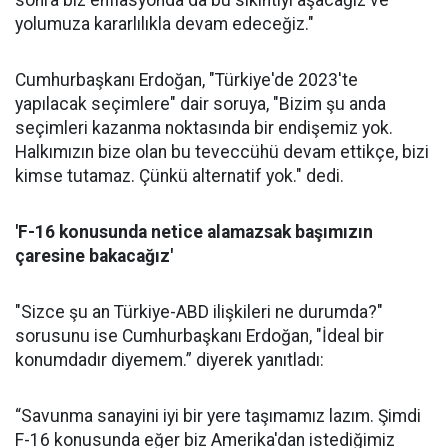
sonra biz enflasyonda da bu sıkıntıyı aşacağız ve
yolumuza kararlılıkla devam edeceğiz."
Cumhurbaşkanı Erdoğan, "Türkiye'de 2023'te
yapılacak seçimlere" dair soruya, "Bizim şu anda
seçimleri kazanma noktasında bir endişemiz yok.
Halkımızın bize olan bu teveccühü devam ettikçe, bizi
kimse tutamaz. Çünkü alternatif yok." dedi.
' F-16 konusunda netice alamazsak başımızın
çaresine bakacağız'
"Sizce şu an Türkiye-ABD ilişkileri ne durumda?"
sorusunu ise Cumhurbaşkanı Erdoğan, "İdeal bir
konumdadır diyemem.” diyerek yanıtladı:
“Savunma sanayini iyi bir yere taşımamız lazım. Şimdi
F-16 konusunda eğer biz Amerika'dan istediğimiz