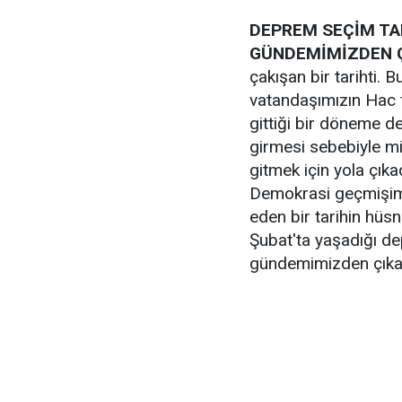
DEPREM SEÇİM TAR
GÜNDEMİMİZDEN Ç
çakışan bir tarihti. 
vatandaşımızın Hac f
gittiği bir döneme den
girmesi sebebiyle mi
gitmek için yola çıkac
Demokrasi geçmişimi
eden bir tarihin hüs
Şubat'ta yaşadığı dep
gündemimizden çıka