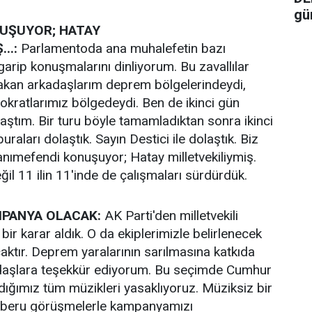
gü
UŞUYOR; HATAY
..:
Parlamentoda ana muhalefetin bazı
 garip konuşmalarını dinliyorum. Bu zavallılar
bakan arkadaşlarım deprem bölgelerindeydi,
nokratlarımız bölgedeydi. Ben de ikinci gün
ştım. Bir turu böyle tamamladıktan sonra ikinci
uraları dolaştık. Sayın Destici ile dolaştık. Biz
 Hanımefendi konuşuyor; Hatay milletvekiliymiş.
il 11 ilin 11'inde de çalışmaları sürdürdük.
MPANYA OLACAK:
AK Parti'den milletvekili
 bir karar aldık. O da ekiplerimizle belirlenecek
caktır. Deprem yaralarının sarılmasına katkıda
daşlara teşekkür ediyorum. Bu seçimde Cumhur
ladığımız tüm müzikleri yasaklıyoruz. Müziksiz bir
uberu görüşmelerle kampanyamızı