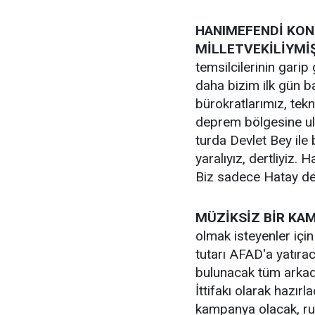
HANIMEFENDİ KON
MİLLETVEKİLİYMİŞ.
temsilcilerinin garip
daha bizim ilk gün 
bürokratlarımız, tek
deprem bölgesine ula
turda Devlet Bey ile b
yaralıyız, dertliyiz.
Biz sadece Hatay değ
MÜZİKSİZ BİR KA
olmak isteyenler için
tutarı AFAD'a yatıra
bulunacak tüm arka
İttifakı olarak hazır
kampanya olacak, r