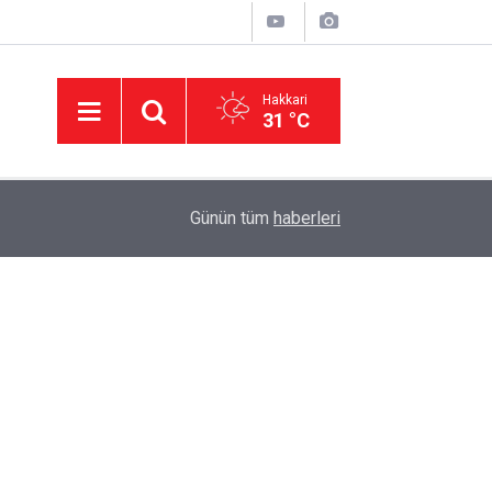
Hakkari
31 °C
14:38
AK Parti Hakkâri teşkilatı Şemdinli'de vatandaşl
Günün tüm
haberleri