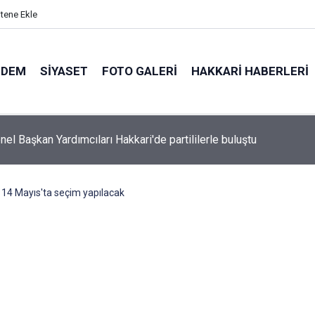
itene Ekle
NDEM
SIYASET
FOTO GALERI
HAKKARI HABERLERI
el Başkan Yardımcıları Hakkari'de partililerle buluştu
 14 Mayıs'ta seçim yapılacak