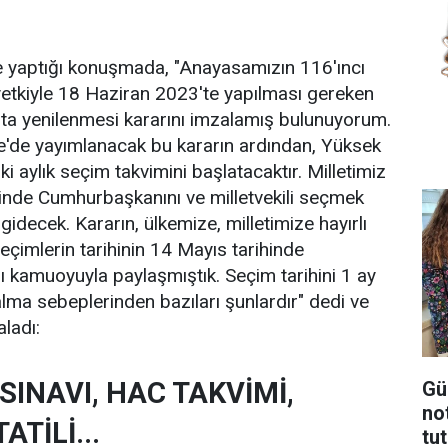
 yaptığı konuşmada, "Anayasamızın 116'ıncı
etkiyle 18 Haziran 2023'te yapılması gereken
ta yenilenmesi kararını imzalamış bulunuyorum.
e'de yayımlanacak bu kararın ardından, Yüksek
i aylık seçim takvimini başlatacaktır. Milletimiz
inde Cumhurbaşkanını ve milletvekili seçmek
idecek. Kararın, ülkemize, milletimize hayırlı
eçimlerin tarihinin 14 Mayıs tarihinde
ı kamuoyuyla paylaşmıştık. Seçim tarihini 1 ay
lma sebeplerinden bazıları şunlardır" dedi ve
aladı:
SINAVI, HAC TAKVİMİ,
Gü
no
ATİLİ...
tu