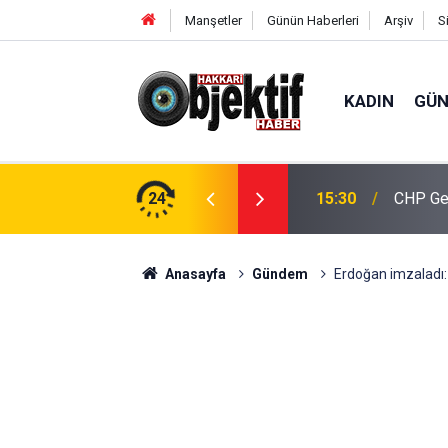
Manşetler
Günün Haberleri
Arşiv
S
KADIN
GÜ
İK’ten ilçe ziyaretleri
24
15:30
CHP Gen
Anasayfa
Gündem
Erdoğan imzaladı: