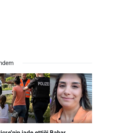
ndem
içre’nin iade ettiği Bahar