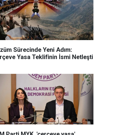
züm Sürecinde Yeni Adım:
rçeve Yasa Teklifinin İsmi Netleşti
M Parti MYK, 'çerçeve yasa'