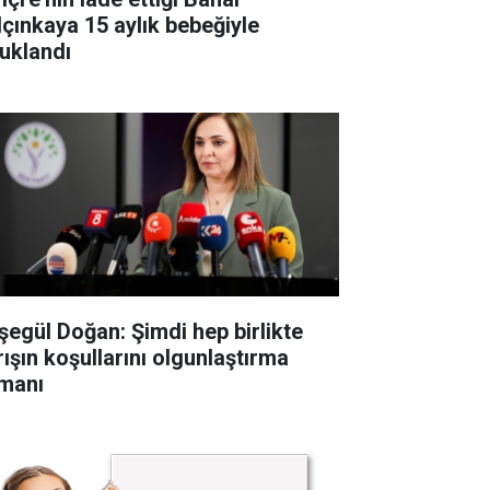
lçınkaya 15 aylık bebeğiyle
tuklandı
şegül Doğan: Şimdi hep birlikte
rışın koşullarını olgunlaştırma
manı