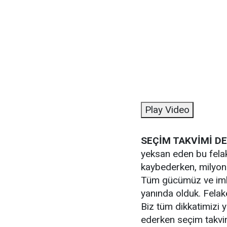
Play Video
SEÇİM TAKVİMİ D
yeksan eden bu felak
kaybederken, milyonl
Tüm gücümüz ve imk
yanında olduk. Fela
Biz tüm dikkatimizi 
ederken seçim takvi