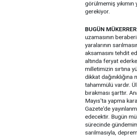
görülmemiş yıkımın 
gerekiyor.
BUGÜN MÜKERRER 
uzamasının beraberin
yaralarının sarılması
aksamasını tehdit ed
altında feryat ederke
milletimizin sırtına 
dikkat dağınıklığına
tahammülü vardır. Ü
bırakması şarttır. An
Mayıs'ta yapma karar
Gazete'de yayınlanma
edecektir. Bugün mük
sürecinde gündemimi
sarılmasıyla, deprem