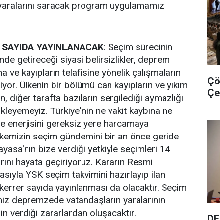
yaralarını saracak program uygulamamız
SAYIDA YAYINLANACAK
: Seçim sürecinin
de getireceği siyasi belirsizlikler, deprem
na ve kayıpların telafisine yönelik çalışmaların
Çö
iyor. Ülkenin bir bölümü can kayıpların ve yıkım
Çe
n, diğer tarafta bazıların sergilediği aymazlığı
yükleyemeyiz. Türkiye'nin ne vakit kaybına ne
 ne enerjisini gereksiz yere harcamaya
lkemizin seçim gündemini bir an önce geride
ayasa'nın bize verdiği yetkiyle seçimleri 14
ını hayata geçiriyoruz. Kararın Resmi
sıyla YSK seçim takvimini hazırlayıp ilan
errer sayıda yayınlanması da olacaktır. Seçim
z depremzede vatandaşların yaralarının
in verdiği zararlardan oluşacaktır.
DE