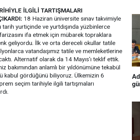
İHİYLE İLGİLİ TARTIŞMALARI
IKARDI:
18 Haziran üniversite sınav takvimiyle
Bu tarih yurtiçinde ve yurtdışında yüzbinlerce
arizasını ifa etmek için mübarek topraklara
k geliyordu. İlk ve orta dereceli okullar tatile
lyonlarca vatandaşımız tatile ve memleketlerine
aktı. Alternatif olarak da 14 Mayıs'ı teklif ettik.
z bakımından anlamlı bir yıldönümüne tekabül
nü kabul gördüğünü biliyoruz. Ülkemizin 6
Ad
rem seçim tarihiyle ilgili tartışmaları
gün
rdı.