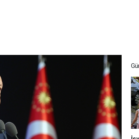
Gü
İsv