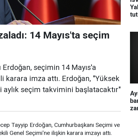
Ya
tu
aladı: 14 Mayıs'ta seçim
Erdoğan, seçimin 14 Mayıs'a
ili karara imza attı. Erdoğan, "Yüksek
 aylık seçim takvimini başlatacaktır"
Ay
ba
za
cep Tayyip Erdoğan, Cumhurbaşkanı Seçimi ve
ili Genel Seçimi'ne ilişkin karara imzayı attı.