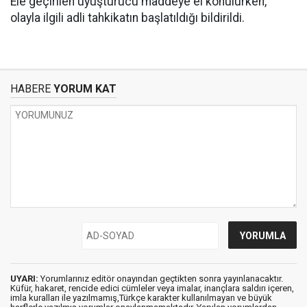
Ele geçirilen uyuşturucu maddeye el konulurken,
olayla ilgili adli tahkikatın başlatıldığı bildirildi.
HABERE
YORUM KAT
UYARI:
Yorumlarınız editör onayından geçtikten sonra yayınlanacaktır.
Küfür, hakaret, rencide edici cümleler veya imalar, inançlara saldırı içeren,
imla kuralları ile yazılmamış,Türkçe karakter kullanılmayan ve büyük