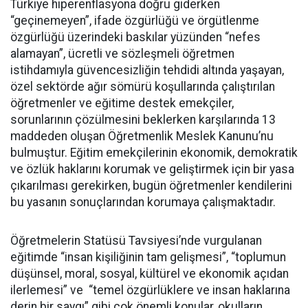
Türkiye hiperenflasyona doğru giderken
“geçinemeyen”, ifade özgürlüğü ve örgütlenme
özgürlüğü üzerindeki baskılar yüzünden “nefes
alamayan”, ücretli ve sözleşmeli öğretmen
istihdamıyla güvencesizliğin tehdidi altında yaşayan,
özel sektörde ağır sömürü koşullarında çalıştırılan
öğretmenler ve eğitime destek emekçiler,
sorunlarının çözülmesini beklerken karşılarında 13
maddeden oluşan Öğretmenlik Meslek Kanunu’nu
bulmuştur. Eğitim emekçilerinin ekonomik, demokratik
ve özlük haklarını korumak ve geliştirmek için bir yasa
çıkarılması gerekirken, bugün öğretmenler kendilerini
bu yasanın sonuçlarından korumaya çalışmaktadır.
Öğretmelerin Statüsü Tavsiyesi’nde vurgulanan
eğitimde “insan kişiliğinin tam gelişmesi”, “toplumun
düşünsel, moral, sosyal, kültürel ve ekonomik açıdan
ilerlemesi” ve “temel özgürlüklere ve insan haklarına
derin bir saygı” gibi çok önemli konular, okulların