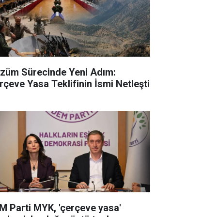
züm Sürecinde Yeni Adım:
rçeve Yasa Teklifinin İsmi Netleşti
M Parti MYK, 'çerçeve yasa'