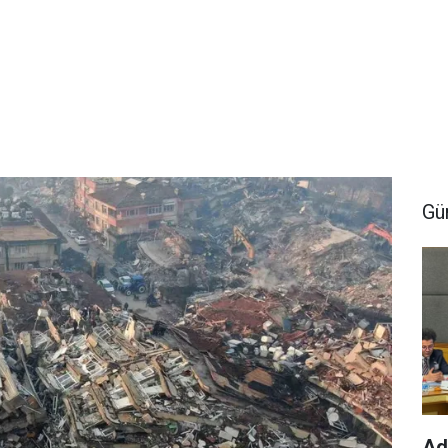
Gü
Ad