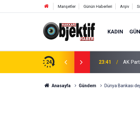
Manşetler
Günün Haberleri
Arşiv
S
KADIN
GÜ
şturucu Ele Geçirildi
24
23:41
AK Part
Anasayfa
Gündem
Dünya Bankası dep