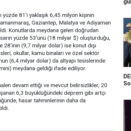
gü
 yüzde 81'i yaklaşık 6,45 milyon kişinin
hramanmaraş, Gaziantep, Malatya ve Adıyaman
eldi. Konutlarda meydana gelen doğrudan
sarın yüzde 53'ünü (18 milyar $) oluşturduğu,
28’inin (9,7 milyar dolar) ise konut dışı
sleri, okullar, kamu binaları ve özel sektör
nun (6,4 milyar dolar) da altyapı tesislerinde
temini) meydana geldiği ifade ediliyor.
DE
So
alen devam ettiği ve mevcut belirsizlikler, 20
aşanan 6,3 büyüklüğündeki deprem gibi artçı
üğünde, hasar tahminlerinin daha da
ildi.