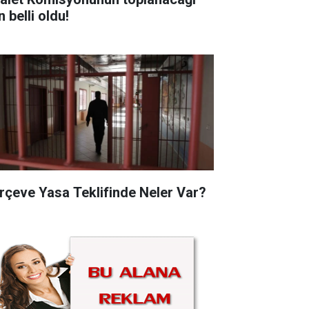
 belli oldu!
rçeve Yasa Teklifinde Neler Var?