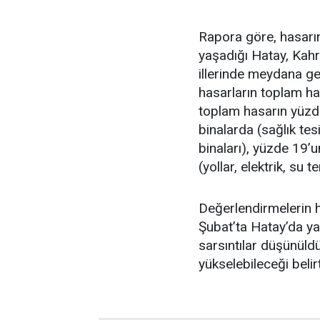
Rapora göre, hasarın
yaşadığı Hatay, Ka
illerinde meydana g
hasarların toplam ha
toplam hasarın yüzde 
binalarda (sağlık tesi
binaları), yüzde 19’u
(yollar, elektrik, su 
Değerlendirmelerin h
Şubat’ta Hatay’da y
sarsıntılar düşünüld
yükselebileceği belirt