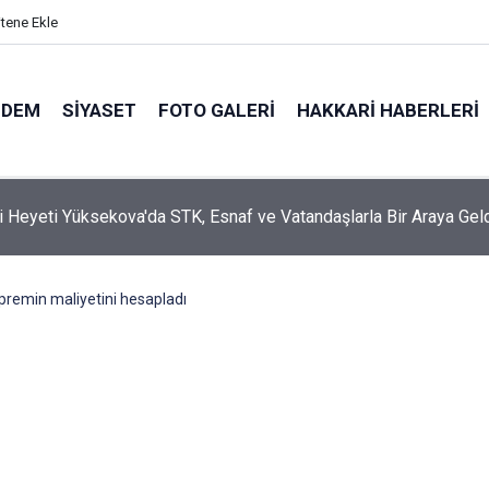
itene Ekle
NDEM
SIYASET
FOTO GALERI
HAKKARI HABERLERI
i Heyeti Yüksekova'da STK, Esnaf ve Vatandaşlarla Bir Araya Gel
remin maliyetini hesapladı