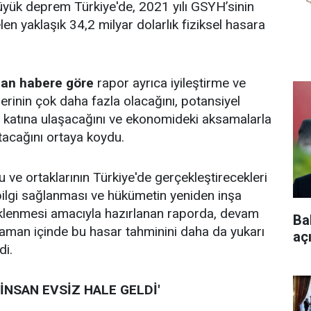
üyük deprem Türkiye'de, 2021 yılı GSYH’sinin
en yaklaşık 34,2 milyar dolarlık fiziksel hasara
lan habere göre
rapor ayrıca iyileştirme ve
erinin çok daha fazla olacağını, potansiyel
i katına ulaşacağını ve ekonomideki aksamalarla
tacağını ortaya koydu.
ve ortaklarının Türkiye'de gerçekleştirecekleri
 bilgi sağlanması ve hükümetin yeniden inşa
klenmesi amacıyla hazırlanan raporda, devam
Ba
zaman içinde bu hasar tahminini daha da yukarı
aç
di.
 İNSAN EVSİZ HALE GELDİ'