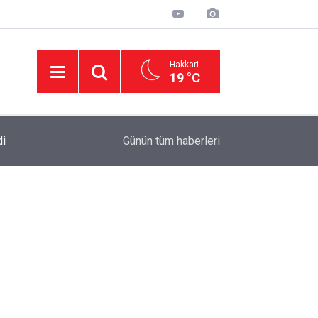
Hakkari
19 °C
di
23:37
AK Parti Hakkâri Teşkilatı Yüksekova’da Yoğun 
Günün tüm
haberleri