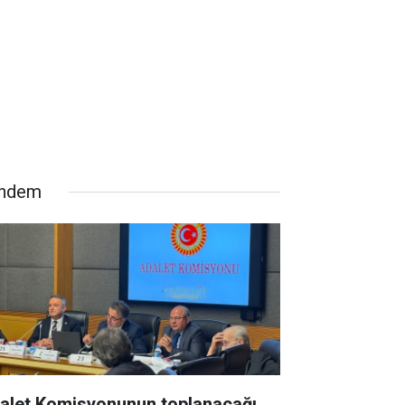
ndem
alet Komisyonunun toplanacağı