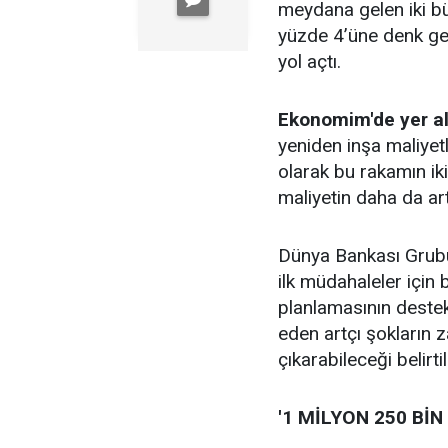
meydana gelen iki b
yüzde 4’üne denk gel
yol açtı.
Ekonomim'de yer a
yeniden inşa maliyetl
olarak bu rakamın ik
maliyetin daha da ar
Dünya Bankası Grubu 
ilk müdahaleler için
planlamasının deste
eden artçı şokların 
çıkarabileceği belirtil
'1 MİLYON 250 BİN