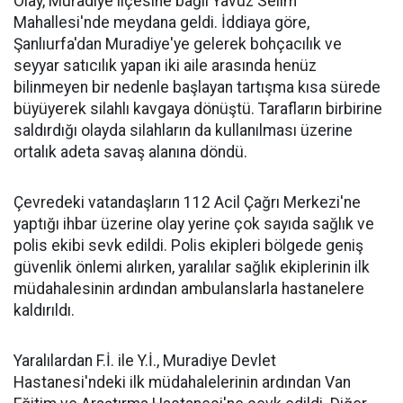
Olay, Muradiye ilçesine bağlı Yavuz Selim
Mahallesi'nde meydana geldi. İddiaya göre,
Şanlıurfa'dan Muradiye'ye gelerek bohçacılık ve
seyyar satıcılık yapan iki aile arasında henüz
bilinmeyen bir nedenle başlayan tartışma kısa sürede
büyüyerek silahlı kavgaya dönüştü. Tarafların birbirine
saldırdığı olayda silahların da kullanılması üzerine
ortalık adeta savaş alanına döndü.
Çevredeki vatandaşların 112 Acil Çağrı Merkezi'ne
yaptığı ihbar üzerine olay yerine çok sayıda sağlık ve
polis ekibi sevk edildi. Polis ekipleri bölgede geniş
güvenlik önlemi alırken, yaralılar sağlık ekiplerinin ilk
müdahalesinin ardından ambulanslarla hastanelere
kaldırıldı.
Yaralılardan F.İ. ile Y.İ., Muradiye Devlet
Hastanesi'ndeki ilk müdahalelerinin ardından Van