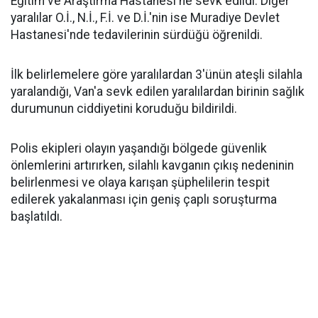
Eğitim ve Araştırma Hastanesi'ne sevk edildi. Diğer
yaralılar O.İ., N.İ., F.İ. ve D.İ.'nin ise Muradiye Devlet
Hastanesi'nde tedavilerinin sürdüğü öğrenildi.
İlk belirlemelere göre yaralılardan 3'ünün ateşli silahla
yaralandığı, Van'a sevk edilen yaralılardan birinin sağlık
durumunun ciddiyetini koruduğu bildirildi.
Polis ekipleri olayın yaşandığı bölgede güvenlik
önlemlerini artırırken, silahlı kavganın çıkış nedeninin
belirlenmesi ve olaya karışan şüphelilerin tespit
edilerek yakalanması için geniş çaplı soruşturma
başlatıldı.