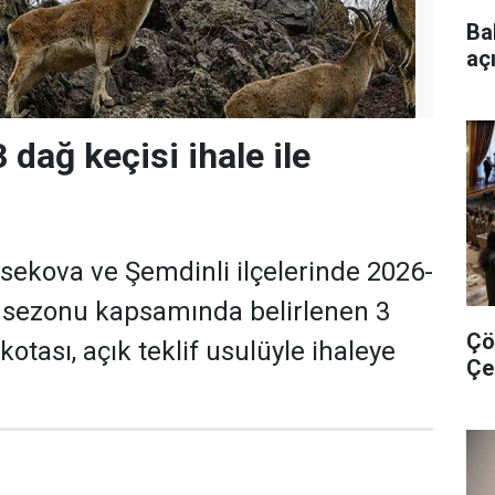
Ba
aç
 dağ keçisi ihale ile
sekova ve Şemdinli ilçelerinde 2026-
i sezonu kapsamında belirlenen 3
Çö
kotası, açık teklif usulüyle ihaleye
Çe