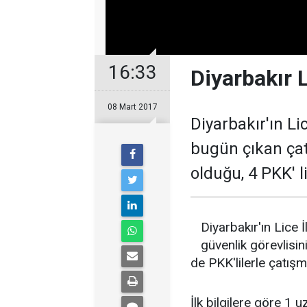
16:33
Diyarbakır L
08 Mart 2017
Diyarbakır'ın L
bugün çıkan ça
olduğu, 4 PKK' li
Diyarbakır'ın Lice 
güvenlik görevlisi
de PKK'lilerle çatışma
İlk bilgilere göre 1