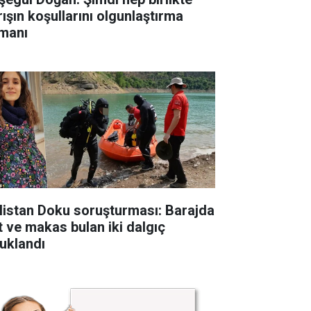
rışın koşullarını olgunlaştırma
manı
listan Doku soruşturması: Barajda
t ve makas bulan iki dalgıç
tuklandı