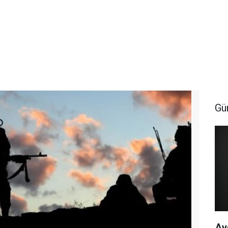
Gü
Ay