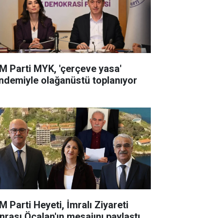
M Parti MYK, 'çerçeve yasa'
ndemiyle olağanüstü toplanıyor
M Parti Heyeti, İmralı Ziyareti
nrası Öcalan'ın mesajını paylaştı