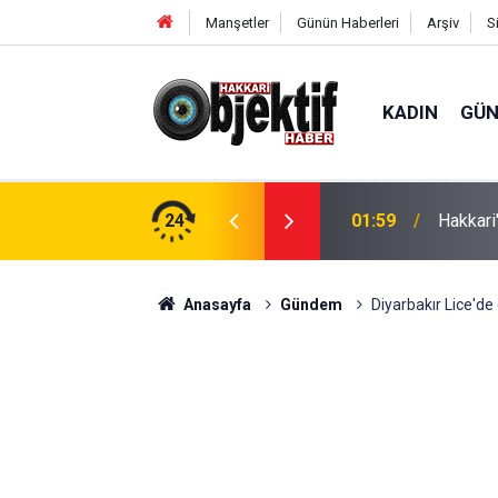
Manşetler
Günün Haberleri
Arşiv
S
KADIN
GÜ
e öldürülecek
24
01:59
Hakkari
Anasayfa
Gündem
Diyarbakır Lice'de 