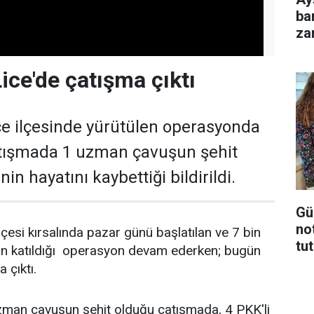
ba
za
ice'de çatışma çıktı
ice ilçesinde yürütülen operasyonda
tışmada 1 uzman çavuşun şehit
nin hayatını kaybettiği bildirildi.
Gü
no
İlçesi kırsalında pazar günü başlatılan ve 7 bin
tu
nin katıldığı operasyon devam ederken; bugün
 çıktı.
 uzman çavuşun şehit olduğu çatışmada, 4 PKK'li