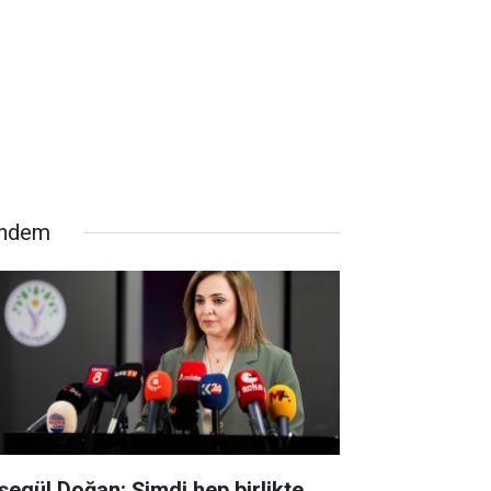
ndem
şegül Doğan: Şimdi hep birlikte