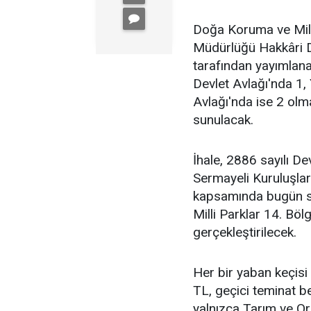
Doğa Koruma ve Mill
Müdürlüğü Hakkâri D
tarafından yayımlana
Devlet Avlağı'nda 1,
Avlağı'nda ise 2 olm
sunulacak.
İhale, 2886 sayılı D
Sermayeli Kuruluşlar
kapsamında bugün s
Milli Parklar 14. Bö
gerçekleştirilecek.
Her bir yaban keçis
TL, geçici teminat be
yalnızca Tarım ve O