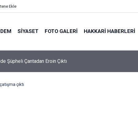
itene Ekle
NDEM
SIYASET
FOTO GALERI
HAKKARI HABERLERI
'de Şüpheli Çantadan Eroin Çıktı
çatışma çıktı