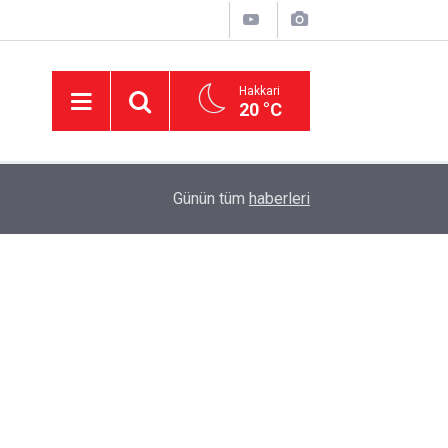
Hakkari
20 °C
01:56
Hakkâri Valisi İbrahim Taşyapan, İran Büyükelçisi
Günün tüm
haberleri