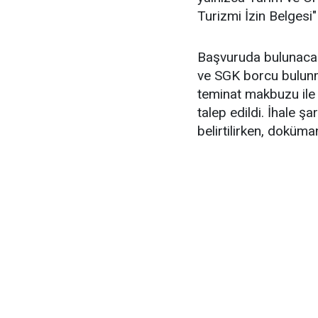
Turizmi İzin Belgesi"
Başvuruda bulunacak f
ve SGK borcu bulunma
teminat makbuzu ile 
talep edildi. İhale ş
belirtilirken, doküma