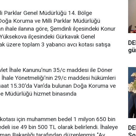
i Parklar Genel Müdürlüğü 14. Bölge
oğa Koruma ve Milli Parklar Müdürlüğü
n ihale ilanına göre, Şemdinli ilçesindeki Konur
 Yüksekova ilçesindeki Gürkavak Genel
DE
ak üzere toplam 3 yabancı avcı kotası satışa
gü
evlet İhale Kanunu'nun 35/c maddesi ile Döner
 İhale Yönetmeliği'nin 29/c maddesi hükümleri
aat 15.30'da Van'da bulunan Doğa Koruma ve
lge Müdürlüğü hizmet binasında
i kotası için muhammen bedel 1 milyon 650 bin
deli ise 49 bin 500 TL olarak belirlendi. İhaleye
DE
So
rman Bakanlığı tarafından düzenlenmiş "Av