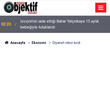
İsviçre’nin iade ettiği Bahar Yalçınkaya 15 aylık
02:23
bebeğiyle tutuklandı
Anasayfa
Ekonomi
Diyanet rekor kırdı