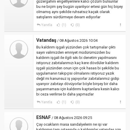
güzergahını engelliyenlere kalıcı çözüm bulsunlar
bu ne biçim şey bugün uyarılıyor ertesi gün hiç bişey
olmamış aynı şekilde ruhsatsız kaçak olarak
satışlarını sürdürmeye devam ediyorlar
Yanıtla
(1)
(0)
Vatandaş
/ 08 Ağustos 2026 10:04
Bu kaldırım işgali yüzünden çok tartışmalar çıktı
sayın valimizden emniyet müdürümüzden bu
kaldırım işgali ile ilgili sıkı bi denetim yapılmasını
istiyoruz zabıtalarımızı kaç kere dövdüler kaldırım
işgali yüzünden onun için çok hasas bi şekilde bu
uygulamanın takipçisi olmalarını istiyoruz yazık
değil mi kanunsuz iş yapıyorlar zabıtalarımız gidip
uyarıyor zabıtayı dövüyorlar böyle birşey bir daha
yaşanmaması için kaldırımı kaptanlara kesin kalıcı
bi ceza verilirse bi daha yapmazlar
Yanıtla
(1)
(0)
ESNAF
/ 08 Ağustos 2026 09:25
Çay ocakların masa sandalyelerin ne işi var
kaldırımın tam ortasında o kaldırımlar vatandaş için