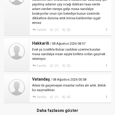
yapılmış adamın çay ocağı dükkanı taaa nerde
adam nerden nereye gelip masa sandalye
bırakıyorlar onun için belediye bunun üzerinde
dikkatlice durursa artık kimse kaldırımları işgal
etmez
Yanıtla
(1)
(0)
Hakkarili
/ 08 Ağustos 2026 08:57
Evet ya özelikle Bulvar caddesi uzerine kurulan
masa sandalye insan eşiyle birlikte ordan geçmek
istemiyor.
Yanıtla
(1)
(0)
Vatandaş
/ 08 Ağustos 2026 00:58
Ailesi ile geçemeyen insanlar nefes alır artık. Bıktık
bu saçmalıktan
Yanıtla
(1)
(0)
Daha fazlasını göster