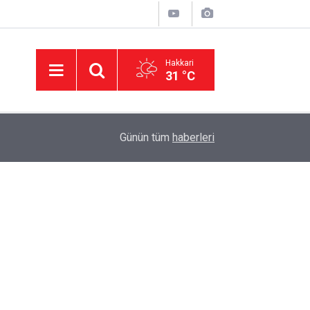
Hakkari
31 °C
23:50
Hakkâri’de ulaşım için kritik proje: Geçici köprüle
Günün tüm
haberleri