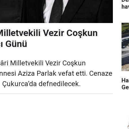
ha
illetvekili Vezir Coşkun
cı Günü
ri Milletvekili Vezir Coşkun
nnesi Aziza Parlak vefat etti. Cenaze
Hak
 Çukurca’da defnedilecek.
Ge