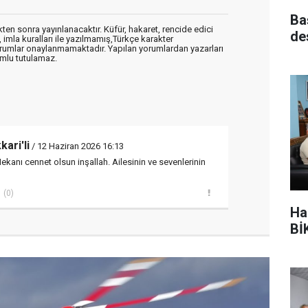
Ba
en sonra yayınlanacaktır. Küfür, hakaret, rencide edici
de
, imla kuralları ile yazılmamış,Türkçe karakter
orumlar onaylanmamaktadır. Yapılan yorumlardan yazarları
mlu tutulamaz.
ari'li
/ 12 Haziran 2026 16:13
ekanı cennet olsun inşallah. Ailesinin ve sevenlerinin
(0)
Ha
BİK