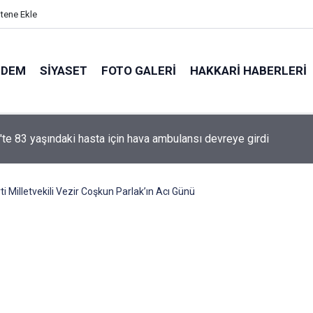
itene Ekle
NDEM
SIYASET
FOTO GALERI
HAKKARI HABERLERI
e yasa' kanun teklifi Adalet Komisyonu'ndan geçti
i Milletvekili Vezir Coşkun Parlak’ın Acı Günü