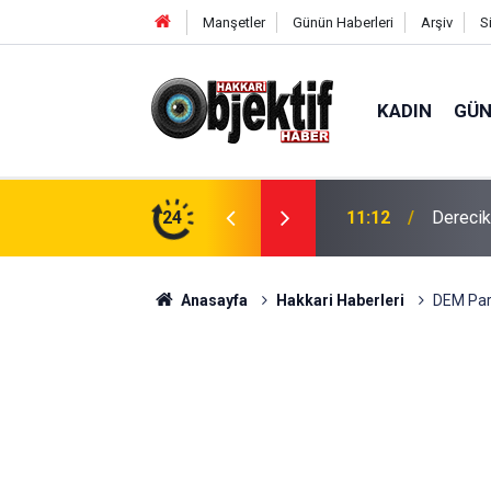
Manşetler
Günün Haberleri
Arşiv
S
KADIN
GÜ
in hava ambulansı devreye girdi
24
11:01
'Çerçev
Anasayfa
Hakkari Haberleri
DEM Part