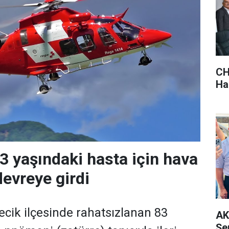
CH
Hak
83 yaşındaki hasta için hava
evreye girdi
ecik ilçesinde rahatsızlanan 83
AK
Şe