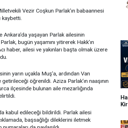
lletvekili Vezir Coşkun Parlak’ın babaannesi
 kaybetti.
re Ankara’da yaşayan Parlak ailesinin
Parlak, bugün yaşamını yitirerek Hakk’ın
cı haber, ailesi ve yakınları başta olmak üzere
du.
nin yarın uçakla Muş’a, ardından Van
getirileceği öğrenildi. Aziza Parlak’ın naaşının
rca ilçesinde bulunan aile mezarlığında
irtildi.
Ha
Ki
 kabul edileceği bildirildi. Parlak ailesi
ıklamada, başsağlığı dileklerini iletmek
im numaraları da paylaşıldı.