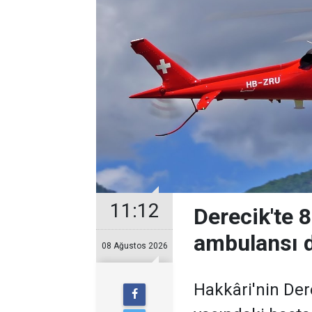
11:12
Derecik'te 
ambulansı d
08 Ağustos 2026
Hakkâri'nin Der