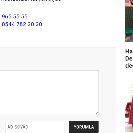
 965 55 55
:
0544 782 30 30
Ha
De
de