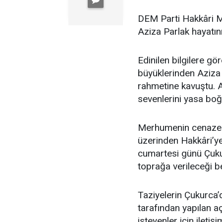
DEM Parti Hakkâri Mi
Aziza Parlak hayatını
Edinilen bilgilere gö
büyüklerinden Aziza 
rahmetine kavuştu. A
sevenlerini yasa boğ
Merhumenin cenazesi
üzerinden Hakkâri’ye 
cumartesi günü Çuku
toprağa verileceği bel
Taziyelerin Çukurca’da
tarafından yapılan aç
isteyenler için iletiş