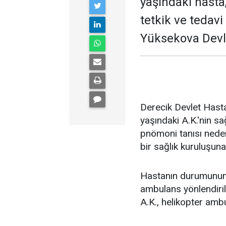
yaşındaki hasta,
tetkik ve tedavi
Yüksekova Devle
Derecik Devlet Hasta
yaşındaki A.K.'nin s
pnömoni tanısı neden
bir sağlık kuruluşuna
Hastanın durumunun 
ambulans yönlendirild
A.K., helikopter ambu