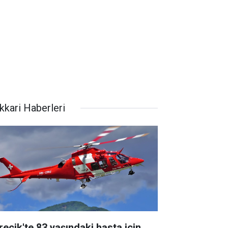
kkari Haberleri
recik'te 83 yaşındaki hasta için