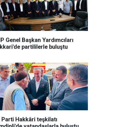
P Genel Başkan Yardımcıları
kari'de partililerle buluştu
 Parti Hakkâri teşkilatı
mdinli'de vatandaşlarla buluştu