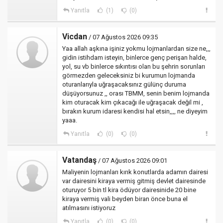
Yanıtla
(1)
(0)
Vicdan
/ 07 Ağustos 2026 09:35
Yaa allah aşkına işiniz yokmu lojmanlardan size ne,,,
gidin istihdam isteyin, binlerce genç perişan halde,
yol, su vb binlerce sıkıntısı olan bu şehrin sorunları
görmezden geleceksiniz bi kurumun lojmanda
oturanlarıyla uğraşacaksınız gülünç duruma
düşüyorsunuz ,, orası TBMM, senin benim lojmanda
kim oturacak kim çıkacağı ile uğraşacak değil mi ,
bırakın kurum idaresi kendisi hal etsin,,,, ne diyeyim
yaaa.
Yanıtla
(0)
(0)
Vatandaş
/ 07 Ağustos 2026 09:01
Maliyenin lojmanları kırık konutlarda adamın dairesi
var dairesini kiraya vermiş gitmiş devlet dairesinde
oturuyor 5 bin tl kira ödüyor dairesinide 20 bine
kiraya vermiş vali beyden biran önce buna el
atılmasını istiyoruz
Yanıtla
(0)
(0)