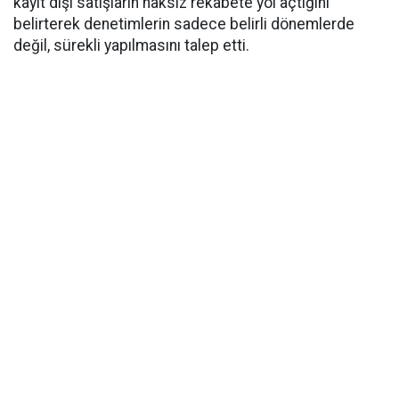
kayıt dışı satışların haksız rekabete yol açtığını
belirterek denetimlerin sadece belirli dönemlerde
değil, sürekli yapılmasını talep etti.