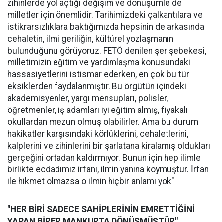
zihinlerde yol açtığı değişim ve dönüşümle de
milletler için önemlidir. Tarihimizdeki çalkantılara ve
istikrarsızlıklara baktığımızda hepsinin de arkasında
cehaletin, ilmi geriliğin, kültürel yozlaşmanın
bulunduğunu görüyoruz. FETÖ denilen şer şebekesi,
milletimizin eğitim ve yardımlaşma konusundaki
hassasiyetlerini istismar ederken, en çok bu tür
eksiklerden faydalanmıştır. Bu örgütün içindeki
akademisyenler, yargı mensupları, polisler,
öğretmenler, iş adamları iyi eğitim almış, fiyakalı
okullardan mezun olmuş olabilirler. Ama bu durum
hakikatler karşısındaki körlüklerini, cehaletlerini,
kalplerini ve zihinlerini bir şarlatana kiralamış oldukları
gerçeğini ortadan kaldırmıyor. Bunun için hep ilimle
birlikte ecdadımız irfanı, ilmin yanına koymuştur. İrfan
ile hikmet olmazsa o ilmin hiçbir anlamı yok"
"HER BİRİ SADECE SAHİPLERİNİN EMRETTİĞİNİ
YAPAN BİRER MANKURTA DÖNÜŞMÜŞTÜR"