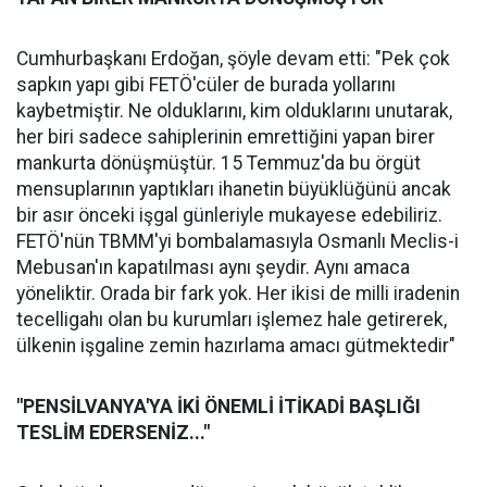
Cumhurbaşkanı Erdoğan, şöyle devam etti: "Pek çok
sapkın yapı gibi FETÖ'cüler de burada yollarını
kaybetmiştir. Ne olduklarını, kim olduklarını unutarak,
her biri sadece sahiplerinin emrettiğini yapan birer
mankurta dönüşmüştür. 15 Temmuz'da bu örgüt
mensuplarının yaptıkları ihanetin büyüklüğünü ancak
bir asır önceki işgal günleriyle mukayese edebiliriz.
FETÖ'nün TBMM'yi bombalamasıyla Osmanlı Meclis-i
Mebusan'ın kapatılması aynı şeydir. Aynı amaca
yöneliktir. Orada bir fark yok. Her ikisi de milli iradenin
tecelligahı olan bu kurumları işlemez hale getirerek,
ülkenin işgaline zemin hazırlama amacı gütmektedir"
"PENSİLVANYA'YA İKİ ÖNEMLİ İTİKADİ BAŞLIĞI
TESLİM EDERSENİZ..."