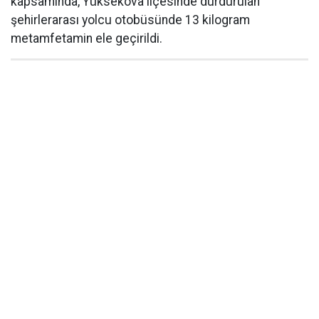
kapsamında, Yüksekova ilçesinde durdurulan
şehirlerarası yolcu otobüsünde 13 kilogram
metamfetamin ele geçirildi.