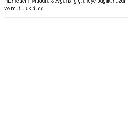
Hizmetler İl Müdürü Sevgül Bilgiç, aileye sağlık, huzur
ve mutluluk diledi.