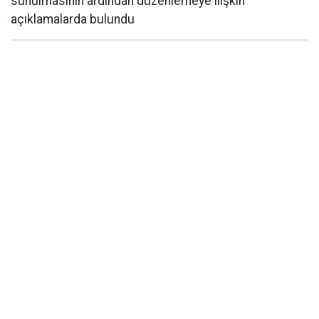
sunulmasının ardından düzenlemeye ilişkin
açıklamalarda bulundu