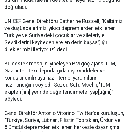
durum müdahalesini desteklemeye hazır olduğunu
doğruladı.
UNICEF Genel Direktörü Catherine Russell, "Kalbimiz
ve düşüncelerimiz, yıkıcı depremlerden etkilenen
Türkiye ve Suriye'deki çocuklar ve aileleriyle.
Sevdiklerini kaybedenlere en derin başsağlığı
dileklerimizi iletiyoruz" dedi.
Bu destek mesajını yineleyen BM göç ajansı IOM,
Gaziantep'teki depoda gıda dışı maddeler ve
konuşlandırılmaya hazır temel yardımların
hazırlandığını söyledi. Sözcü Safa Msehli, "IOM
ekipleri[nin] yerinde değerlendirmeler yap[tığını]"
söyledi.
Genel Direktör Antonio Vitorino, Twitter'da kuruluşun,
"Türkiye, Suriye, Lübnan, Filistin Toprakları, Ürdün ve
ölümcül depremden etkilenen herkesle dayanışma