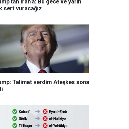
ump'tan İran'a: Bu gece ve yarın
k sert vuracağız
ump: Talimat verdim Ateşkes sona
di