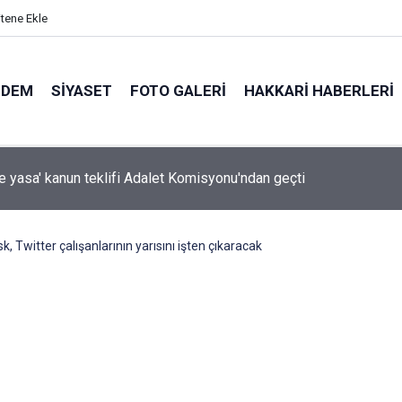
itene Ekle
NDEM
SIYASET
FOTO GALERI
HAKKARI HABERLERI
de ulaşım için kritik proje: Geçici köprüler tarihe karışıyor
, Twitter çalışanlarının yarısını işten çıkaracak