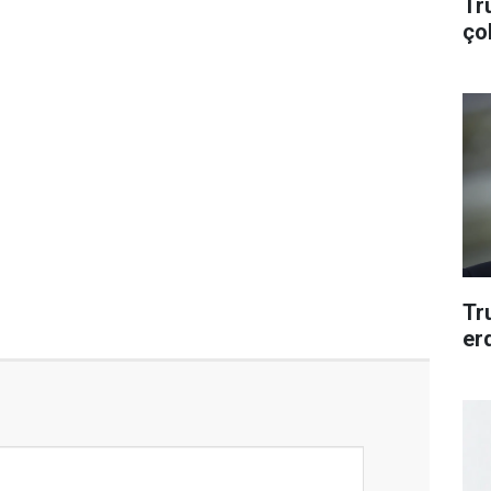
Tr
ço
Tr
er