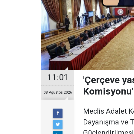
11:01
'Çerçeve yas
Komisyonu'
08 Ağustos 2026
Meclis Adalet K
Dayanışma ve 
Güçlendirilmesi