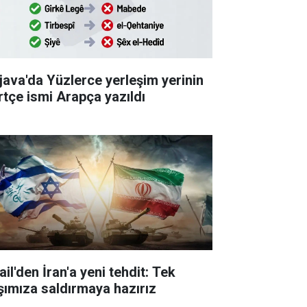
java'da Yüzlerce yerleşim yerinin
rtçe ismi Arapça yazıldı
ail'den İran'a yeni tehdit: Tek
şımıza saldırmaya hazırız