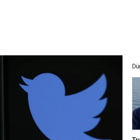
Dü
Tr