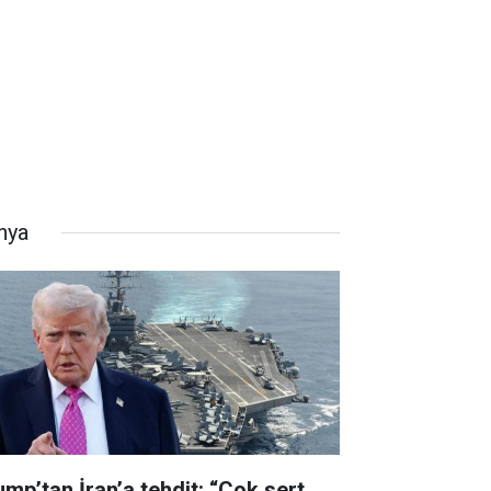
nya
ump’tan İran’a tehdit: “Çok sert