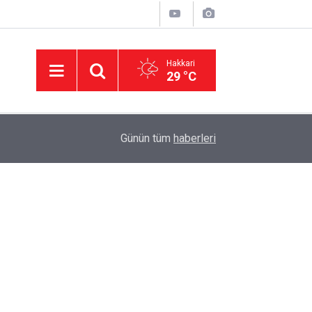
Hakkari
29 °C
23:37
Hakkâri’de kaldırımlar işgal altında: Kira ödeyen
Günün tüm
haberleri