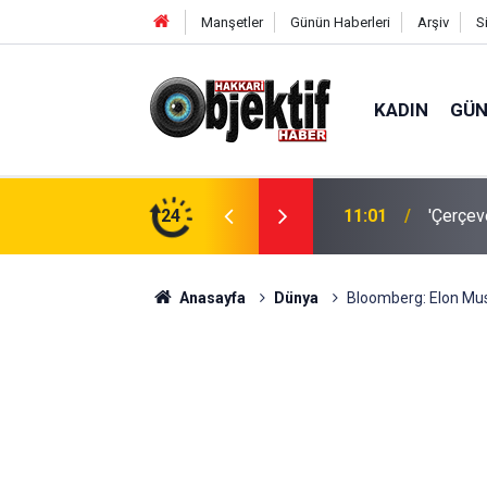
Manşetler
Günün Haberleri
Arşiv
S
KADIN
GÜ
alet Komisyonu'ndan geçti
24
23:50
Hakkâri’
Anasayfa
Dünya
B loomberg: Elon Musk