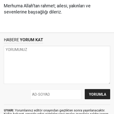
Merhuma Allah’tan rahmet; ailesi, yakınları ve
sevenlerine başsağlığı dileriz.
HABERE
YORUM KAT
UYARI:
Yorumlarınız editör onayından geçtikten sonra yayınlanacaktır.
Küfür, hakaret, rencide edici cümleler veya imalar, inançlara saldırı içeren,