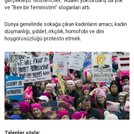
gerçekleşti. Göstericiler, "Adalet yoksa barış da yok”
ve "Ben bir feministim” sloganları attı.
Dünya genelinde sokağa çıkan kadınların amacı, kadın
düşmanlığı, şiddet, ırkçılık, homofobi ve dini
hoşgörüsüzlüğü protesto etmek.
Talepler şöyle: