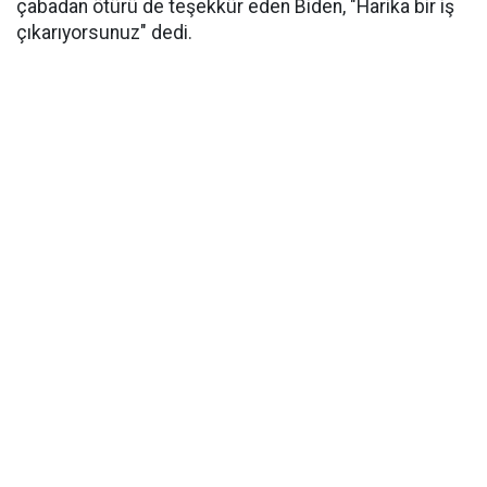
çabadan ötürü de teşekkür eden Biden, "Harika bir iş
çıkarıyorsunuz" dedi.