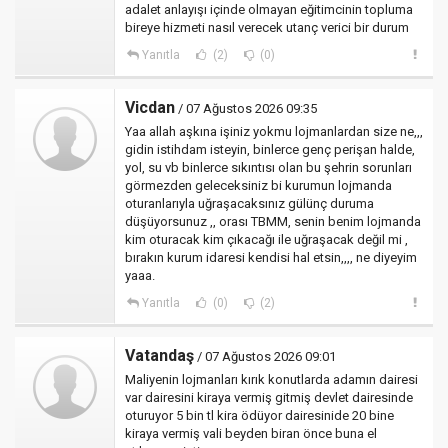
adalet anlayışı içinde olmayan eğitimcinin topluma
bireye hizmeti nasıl verecek utanç verici bir durum
Yanıtla
(2)
(0)
Vicdan
/ 07 Ağustos 2026 09:35
Yaa allah aşkına işiniz yokmu lojmanlardan size ne,,,
gidin istihdam isteyin, binlerce genç perişan halde,
yol, su vb binlerce sıkıntısı olan bu şehrin sorunları
görmezden geleceksiniz bi kurumun lojmanda
oturanlarıyla uğraşacaksınız gülünç duruma
düşüyorsunuz ,, orası TBMM, senin benim lojmanda
kim oturacak kim çıkacağı ile uğraşacak değil mi ,
bırakın kurum idaresi kendisi hal etsin,,,, ne diyeyim
yaaa.
Yanıtla
(0)
(2)
Vatandaş
/ 07 Ağustos 2026 09:01
Maliyenin lojmanları kırık konutlarda adamın dairesi
var dairesini kiraya vermiş gitmiş devlet dairesinde
oturuyor 5 bin tl kira ödüyor dairesinide 20 bine
kiraya vermiş vali beyden biran önce buna el