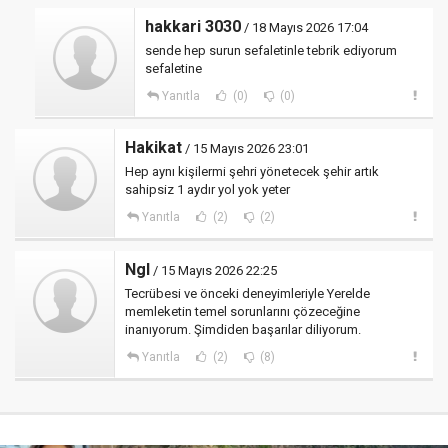
hakkari 3030
/ 18 Mayıs 2026 17:04
sende hep surun sefaletinle tebrik ediyorum
sefaletine
Yanıtla
(0)
(0)
Hakikat
/ 15 Mayıs 2026 23:01
Hep aynı kişilermi şehri yönetecek şehir artık
sahipsiz 1 aydır yol yok yeter
Yanıtla
(2)
(2)
Ngl
/ 15 Mayıs 2026 22:25
Tecrübesi ve önceki deneyimleriyle Yerelde
memleketin temel sorunlarını çözeceğine
inanıyorum. Şimdiden başarılar diliyorum.
Yanıtla
(2)
(8)