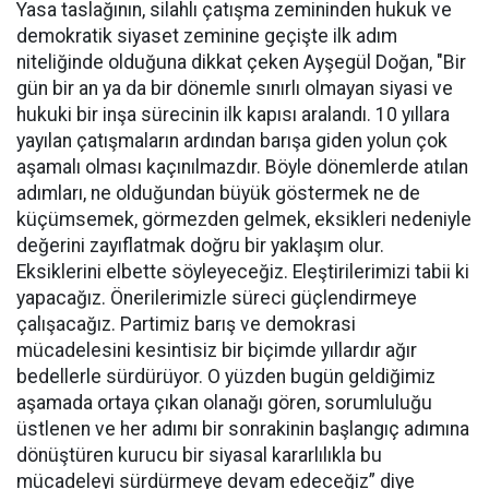
Yasa taslağının, silahlı çatışma zemininden hukuk ve
demokratik siyaset zeminine geçişte ilk adım
niteliğinde olduğuna dikkat çeken Ayşegül Doğan, "Bir
gün bir an ya da bir dönemle sınırlı olmayan siyasi ve
hukuki bir inşa sürecinin ilk kapısı aralandı. 10 yıllara
yayılan çatışmaların ardından barışa giden yolun çok
aşamalı olması kaçınılmazdır. Böyle dönemlerde atılan
adımları, ne olduğundan büyük göstermek ne de
küçümsemek, görmezden gelmek, eksikleri nedeniyle
değerini zayıflatmak doğru bir yaklaşım olur.
Eksiklerini elbette söyleyeceğiz. Eleştirilerimizi tabii ki
yapacağız. Önerilerimizle süreci güçlendirmeye
çalışacağız. Partimiz barış ve demokrasi
mücadelesini kesintisiz bir biçimde yıllardır ağır
bedellerle sürdürüyor. O yüzden bugün geldiğimiz
aşamada ortaya çıkan olanağı gören, sorumluluğu
üstlenen ve her adımı bir sonrakinin başlangıç adımına
dönüştüren kurucu bir siyasal kararlılıkla bu
mücadeleyi sürdürmeye devam edeceğiz” diye