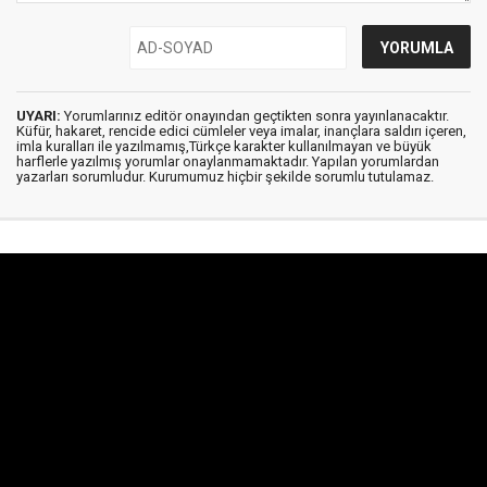
UYARI:
Yorumlarınız editör onayından geçtikten sonra yayınlanacaktır.
Küfür, hakaret, rencide edici cümleler veya imalar, inançlara saldırı içeren,
imla kuralları ile yazılmamış,Türkçe karakter kullanılmayan ve büyük
harflerle yazılmış yorumlar onaylanmamaktadır. Yapılan yorumlardan
yazarları sorumludur. Kurumumuz hiçbir şekilde sorumlu tutulamaz.