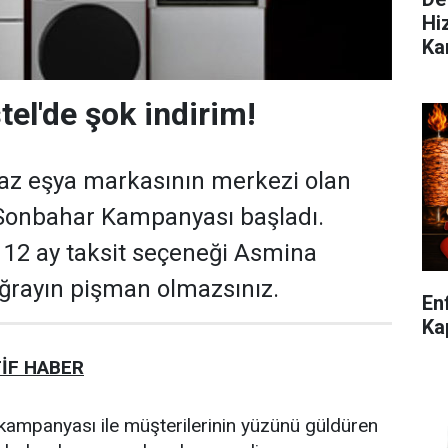
Hi
Ka
el'de şok indirim!
az eşya markasının merkezi olan
Sonbahar Kampanyası başladı.
n 12 ay taksit seçeneği Asmina
uğrayın pişman olmazsınız.
En
Kap
İF HABER
m kampanyası ile müşterilerinin yüzünü güldüren