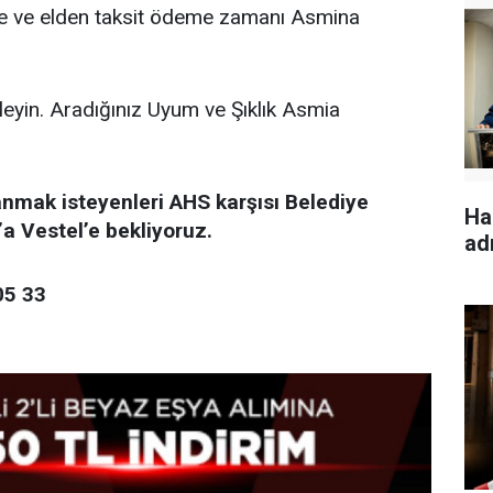
nde ve elden taksit ödeme zamanı Asmina
eyin. Aradığınız Uyum ve Şıklık Asmia
anmak isteyenleri AHS karşısı Belediye
Ha
a Vestel’e bekliyoruz.
ad
05 33