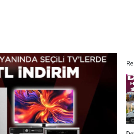
Re
De