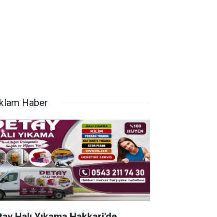
klam Haber
tay Halı Yıkama Hakkari'de