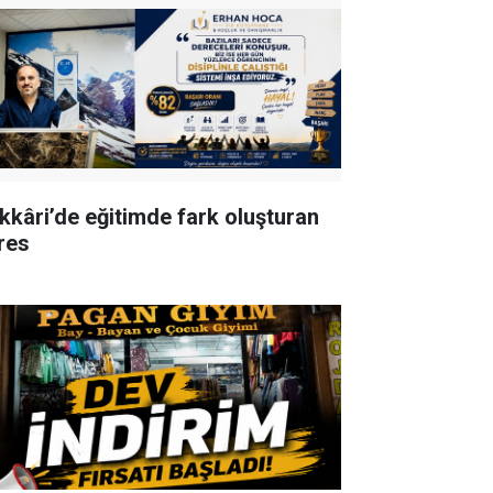
kkâri’de eğitimde fark oluşturan
res