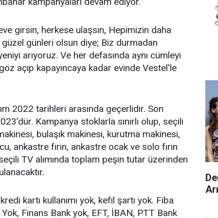
nbahar kampanyaları devam ediyor.
 eve girsin, herkese ulaşsın, Hepimizin daha
a güzel günleri olsun diye; Biz durmadan
en yeniyi arıyoruz. Ve her defasında aynı cümleyi
 göz açıp kapayıncaya kadar evinde Vestel'le
.
 2022 tarihleri arasında geçerlidir. Son
023’dür. Kampanya stoklarla sınırlı olup, seçili
akinesi, bulaşık makinesi, kurutma makinesi,
u, ankastre fırın, ankastre ocak ve solo fırın
 seçili TV alımında toplam peşin tutar üzerinden
lanacaktır.
De
Ar
 kredi kartı kullanımı yok, kefil şartı yok. Fiba
k Yok, Finans Bank yok, EFT, İBAN, PTT Bank