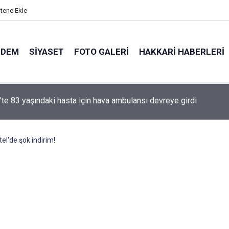
itene Ekle
NDEM
SIYASET
FOTO GALERI
HAKKARI HABERLERI
e yasa' kanun teklifi Adalet Komisyonu'ndan geçti
l'de şok indirim!