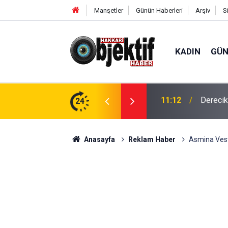
Manşetler
Günün Haberleri
Arşiv
S
KADIN
GÜ
in hava ambulansı devreye girdi
24
11:01
'Çerçev
Anasayfa
Reklam Haber
Asmina Veste