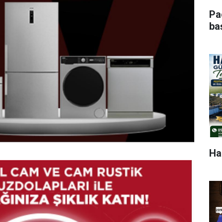
Pa
ba
Hak