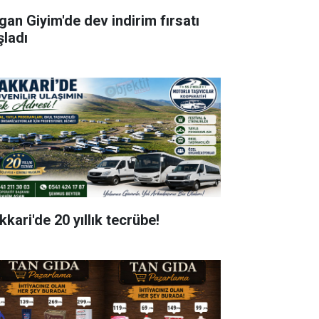
gan Giyim'de dev indirim fırsatı
şladı
kari'de 20 yıllık tecrübe!