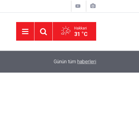
Hakkari
31 °C
23:50
Hakkâri’de ulaşım için kritik proje: Geçici köprüle
Günün tüm
haberleri