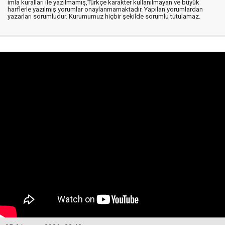
imla kuralları ile yazılmamış,Türkçe karakter kullanılmayan ve büyük
harflerle yazılmış yorumlar onaylanmamaktadır. Yapılan yorumlardan
yazarları sorumludur. Kurumumuz hiçbir şekilde sorumlu tutulamaz.