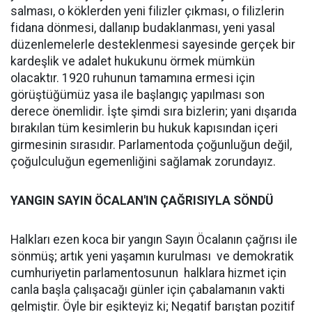
salması, o köklerden yeni filizler çıkması, o filizlerin
fidana dönmesi, dallanıp budaklanması, yeni yasal
düzenlemelerle desteklenmesi sayesinde gerçek bir
kardeşlik ve adalet hukukunu örmek mümkün
olacaktır. 1920 ruhunun tamamına ermesi için
görüştüğümüz yasa ile başlangıç yapılması son
derece önemlidir. İşte şimdi sıra bizlerin; yani dışarıda
bırakılan tüm kesimlerin bu hukuk kapısından içeri
girmesinin sırasıdır. Parlamentoda çoğunluğun değil,
çoğulculuğun egemenliğini sağlamak zorundayız.
YANGIN SAYIN ÖCALAN'IN ÇAĞRISIYLA SÖNDÜ
Halkları ezen koca bir yangın Sayın Öcalanın çağrısı ile
sönmüş; artık yeni yaşamın kurulması ve demokratik
cumhuriyetin parlamentosunun halklara hizmet için
canla başla çalışacağı günler için çabalamanın vakti
gelmiştir. Öyle bir eşikteyiz ki; Negatif barıştan pozitif