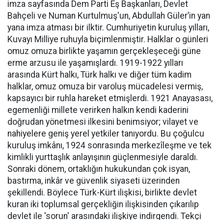
imza sayfasında Dem Parti Eş Başkanları, Devlet
Bahçeli ve Numan Kurtulmuş'un, Abdullah Güler’in yan
yana imza atması bir ilktir. Cumhuriyetin kuruluş yılları,
Kuvayı Milliye ruhuyla biçimlenmiştir. Halklar o günleri
omuz omuza birlikte yaşamın gerçekleşeceği güne
erme arzusu ile yaşamışlardı. 1919-1922 yılları
arasında Kürt halkı, Türk halkı ve diğer tüm kadim
halklar, omuz omuza bir varoluş mücadelesi vermiş,
kapsayıcı bir ruhla hareket etmişlerdi. 1921 Anayasası,
egemenliği millete verirken halkın kendi kaderini
doğrudan yönetmesi ilkesini benimsiyor; vilayet ve
nahiyelere geniş yerel yetkiler tanıyordu. Bu çoğulcu
kuruluş imkânı, 1924 sonrasında merkezîleşme ve tek
kimlikli yurttaşlık anlayışının güçlenmesiyle daraldı.
Sonraki dönem, ortaklığın hukukundan çok isyan,
bastırma, inkâr ve güvenlik siyaseti üzerinden
şekillendi. Böylece Türk-Kürt ilişkisi, birlikte devlet
kuran iki toplumsal gerçekliğin ilişkisinden çıkarılıp
devlet ile 'sorun' arasındaki ilişkiye indirgendi. Tekçi