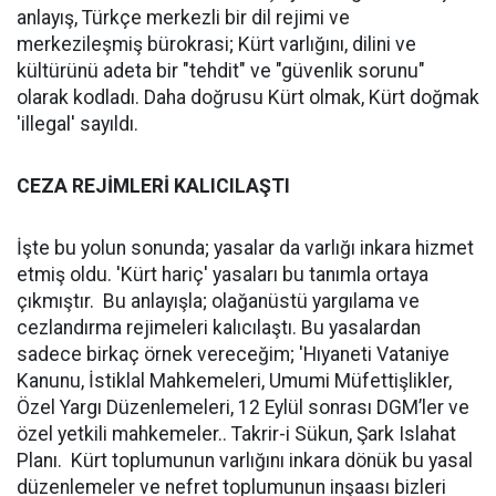
anlayış, Türkçe merkezli bir dil rejimi ve
merkezileşmiş bürokrasi; Kürt varlığını, dilini ve
kültürünü adeta bir "tehdit" ve "güvenlik sorunu"
olarak kodladı. Daha doğrusu Kürt olmak, Kürt doğmak
'illegal' sayıldı.
CEZA REJİMLERİ KALICILAŞTI
İşte bu yolun sonunda; yasalar da varlığı inkara hizmet
etmiş oldu. 'Kürt hariç' yasaları bu tanımla ortaya
çıkmıştır. Bu anlayışla; olağanüstü yargılama ve
cezlandırma rejimeleri kalıcılaştı. Bu yasalardan
sadece birkaç örnek vereceğim; 'Hıyaneti Vataniye
Kanunu, İstiklal Mahkemeleri, Umumi Müfettişlikler,
Özel Yargı Düzenlemeleri, 12 Eylül sonrası DGM’ler ve
özel yetkili mahkemeler.. Takrir-i Sükun, Şark Islahat
Planı. Kürt toplumunun varlığını inkara dönük bu yasal
düzenlemeler ve nefret toplumunun inşaası bizleri