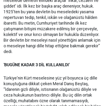
meselede devletin elindeki araçlar 'inkâr, cezaevi ve
şiddet' idi. İlk kez bir başka araç deneniyor, hukuk.
1925'ten bu yana devletin bu meseledeki yasama
repertuvarı tedip, tenkil, iskân ve olağanüstü hâlden
ibaretti. Bu metin, Cumhuriyet tarihinde ilk kez
çatışmanın bitişini müzakere edilmiş bir çerçeveyle,
kolektif ve onur kırıcı olmayan bir hukukla düzenliyor.
Bir devletin bir meseleyi nasıl yönettiğini anlamak için
o meseleye hangi dille hitap ettiğine bakmak gerekir"
dedi.
'BUGÜNE KADAR 3 DİL KULLANILDI'
Türkiye'nin Kürt meselesine yüz yıl boyunca üç dille
konuştuğuna dikkat çeken Meral Danış Beştaş,
"İdarenin gizli diliyle, istisnanın olağanüstü diliyle ve
ceza hukukunun bastırıcı diliyle. Bu üç dilin ortak
özelliği, muhatabını özne olarak tanımamasıydı,