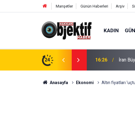
Manşetler
Günün Haberleri
Arşiv
S
KADIN
GÜ
h Hakkâri'de
24
16:13
Hakkari
Anasayfa
Ekonomi
Altın fiyatları 'uçt