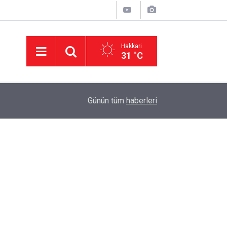
Hakkari
31 °C
15:47
Adalet Bakanı Akın Gürlek'ten 'çerçeve yasa' aç
Günün tüm
haberleri