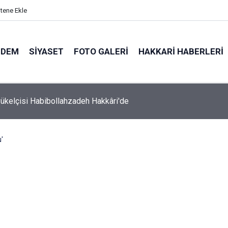
itene Ekle
NDEM
SIYASET
FOTO GALERI
HAKKARI HABERLERI
 Milletvekili Bartın Maden haberimizi meclise taşıdı
u'