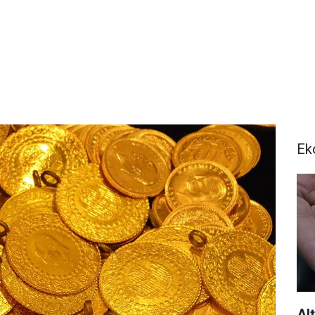
Ek
Al