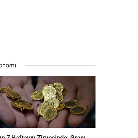
onomi
tın 7 Haftanın Zirvesinde: Gram