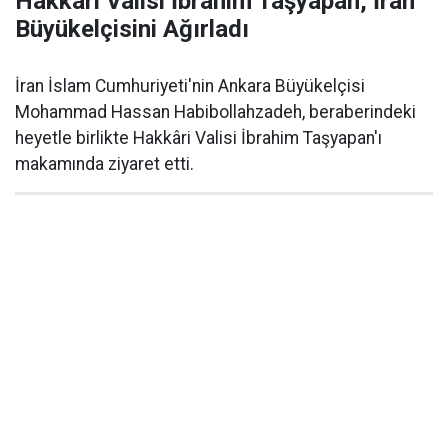
Hakkâri Valisi İbrahim Taşyapan, İran
Büyükelçisini Ağırladı
İran İslam Cumhuriyeti'nin Ankara Büyükelçisi
Mohammad Hassan Habibollahzadeh, beraberindeki
heyetle birlikte Hakkâri Valisi İbrahim Taşyapan'ı
makamında ziyaret etti.