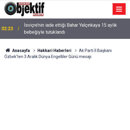
İsviçre’nin iade ettiği Bahar Yalçınkaya 15 aylık
02:23
bebeğiyle tutuklandı
Anasayfa
Hakkari Haberleri
Ak Parti İl Başkanı
Özbek'ten 3 Aralık Dünya Engelliler Günü mesajı: