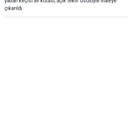
yaban keçisi av kotası, açık teklif usulüyle ihaleye
çıkarıldı.