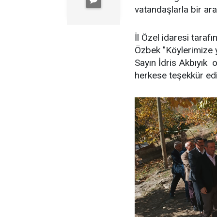
vatandaşlarla bir ara
İl Özel idaresi taraf
Özbek "Köylerimize y
Sayın İdris Akbıyık 
herkese teşekkür ediy