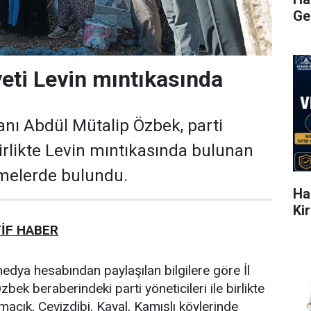
Ge
yeti Levin mıntıkasında
kanı Abdül Mütalip Özbek, parti
 birlikte Levin mıntıkasında bulunan
emelerde bulundu.
Ha
Ki
İF HABER
medya hesabından paylaşılan bilgilere göre İl
bek beraberindeki parti yöneticileri ile birlikte
acık, Cevizdibi, Kaval, Kamışlı köylerinde