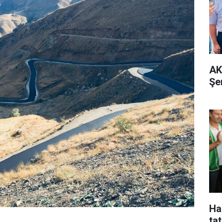
AK
Şe
Ha
tat