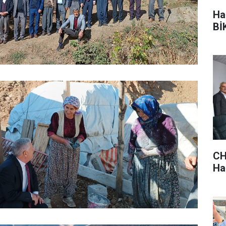
Ha
BİK
CH
Hak