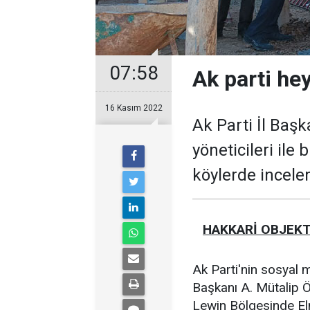
07:58
Ak parti he
16 Kasım 2022
Ak Parti İl Baş
yöneticileri ile
köylerde incel
HAKKARİ OBJEKT
Ak Parti'nin sosyal 
Başkanı A. Mütalip Öz
Lewin Bölgesinde Elm