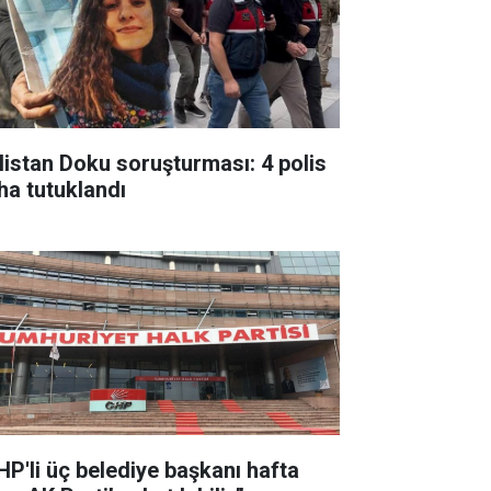
listan Doku soruşturması: 4 polis
ha tutuklandı
HP'li üç belediye başkanı hafta