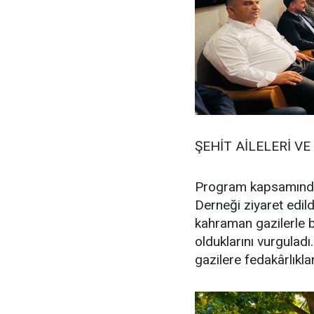
ŞEHİT AİLELERİ VE
Program kapsamında i
Derneği ziyaret edild
kahraman gazilerle b
olduklarını vurguladı
gazilere fedakârlıklar