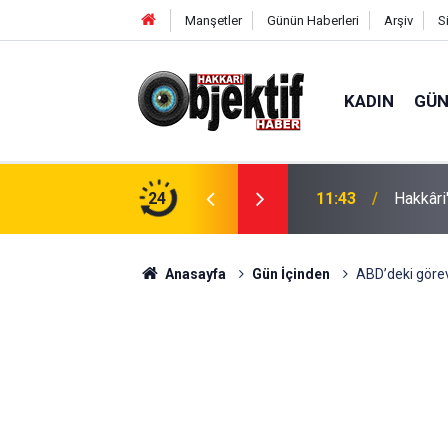
Manşetler
Günün Haberleri
Arşiv
S
KADIN
GÜ
de Yoğun Mesai
24
11:43
Hakkâri
Anasayfa
Gün İçinden
ABD’deki görev