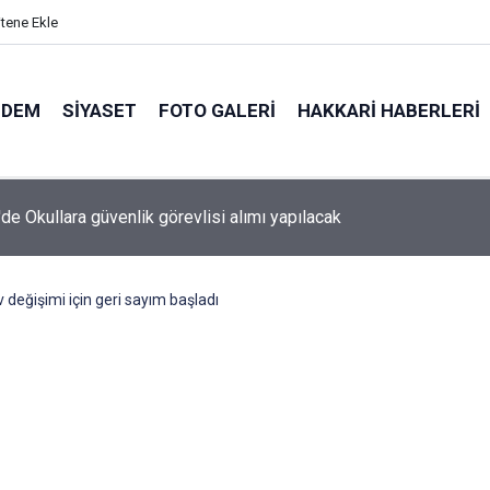
itene Ekle
NDEM
SIYASET
FOTO GALERI
HAKKARI HABERLERI
'de Okullara güvenlik görevlisi alımı yapılacak
 değişimi için geri sayım başladı