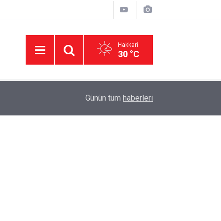
Hakkari
30 °C
Evin Yaşam Ritmini Korumak: Beyaz Eşya Arızala
09:05
Günün tüm
haberleri
Destek