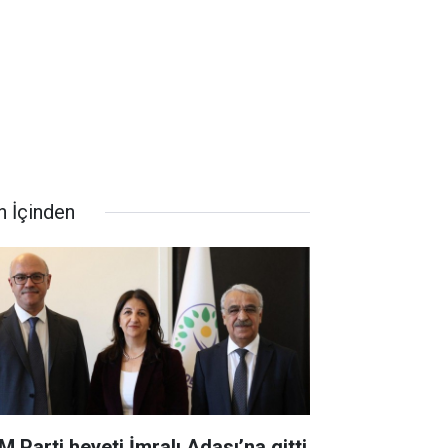
n İçinden
M Parti heyeti İmralı Adası’na gitti