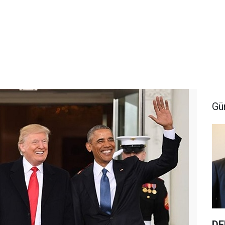
Gü
DE