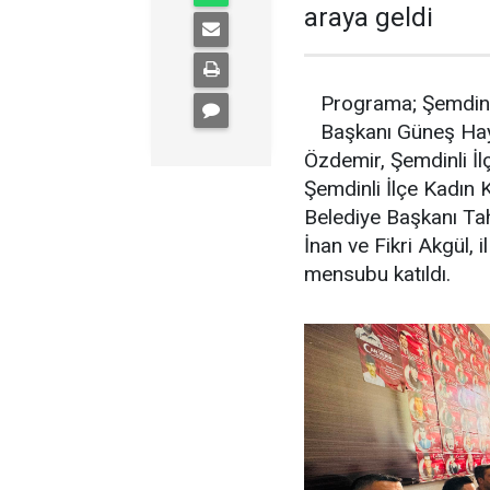
araya geldi
Programa; Şemdinli
Başkanı Güneş Hayv
Özdemir, Şemdinli İl
Şemdinli İlçe Kadın 
Belediye Başkanı Tah
İnan ve Fikri Akgül, i
mensubu katıldı.