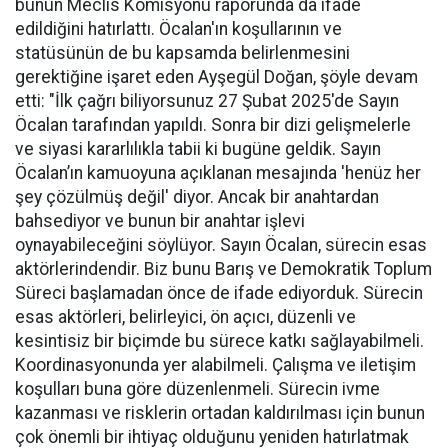
bunun Meclis Komisyonu raporunda da ifade
edildiğini hatırlattı. Öcalan'ın koşullarının ve
statüsünün de bu kapsamda belirlenmesini
gerektiğine işaret eden Ayşegül Doğan, şöyle devam
etti: "İlk çağrı biliyorsunuz 27 Şubat 2025'de Sayın
Öcalan tarafından yapıldı. Sonra bir dizi gelişmelerle
ve siyasi kararlılıkla tabii ki bugüne geldik. Sayın
Öcalan’ın kamuoyuna açıklanan mesajında 'henüz her
şey çözülmüş değil' diyor. Ancak bir anahtardan
bahsediyor ve bunun bir anahtar işlevi
oynayabileceğini söylüyor. Sayın Öcalan, sürecin esas
aktörlerindendir. Biz bunu Barış ve Demokratik Toplum
Süreci başlamadan önce de ifade ediyorduk. Sürecin
esas aktörleri, belirleyici, ön açıcı, düzenli ve
kesintisiz bir biçimde bu sürece katkı sağlayabilmeli.
Koordinasyonunda yer alabilmeli. Çalışma ve iletişim
koşulları buna göre düzenlenmeli. Sürecin ivme
kazanması ve risklerin ortadan kaldırılması için bunun
çok önemli bir ihtiyaç olduğunu yeniden hatırlatmak