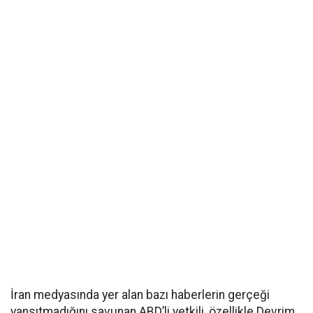
İran medyasında yer alan bazı haberlerin gerçeği
yansıtmadığını savunan ABD’li yetkili, özellikle Devrim