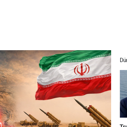
Dü
Tr