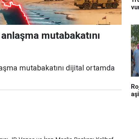
vu
 anlaşma mutabakatını
aşma mutabakatını dijital ortamda
Ro
aş