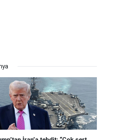
nya
ump’tan İran’a tehdit: “Çok sert