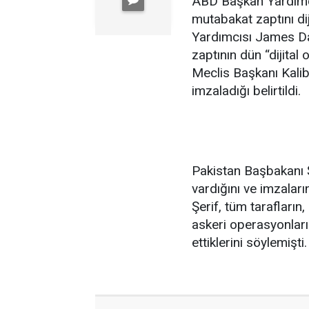
ABD Başkan Yardımcı
mutabakat zaptını di
Yardımcısı James Da
zaptının dün “dijital 
Meclis Başkanı Kalib
imzaladığı belirtildi.
Pakistan Başbakanı Ş
vardığını ve imzaları
Şerif, tüm tarafları
askeri operasyonları 
ettiklerini söylemişti.