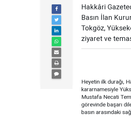
Hakkâri Gazeteci
Basın İlan Kur
Tokgöz, Yükseko
ziyaret ve tema
Heyetin ilk durağı, 
kararnamesiyle Yüks
Mustafa Necati Temi
görevinde başarı dilek
basın arasındaki sağl