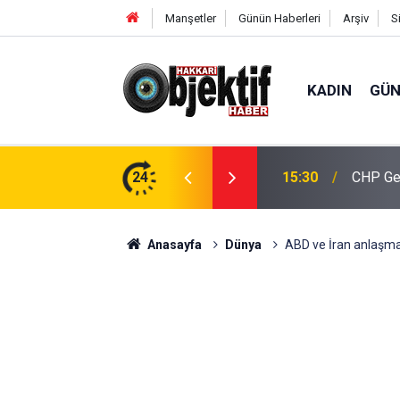
Manşetler
Günün Haberleri
Arşiv
S
KADIN
GÜ
İK’ten ilçe ziyaretleri
24
15:30
CHP Gen
Anasayfa
Dünya
ABD ve İran anlaşma