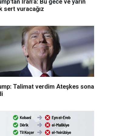
ump'tan İran'a: Bu gece ve yarın
k sert vuracağız
ump: Talimat verdim Ateşkes sona
di