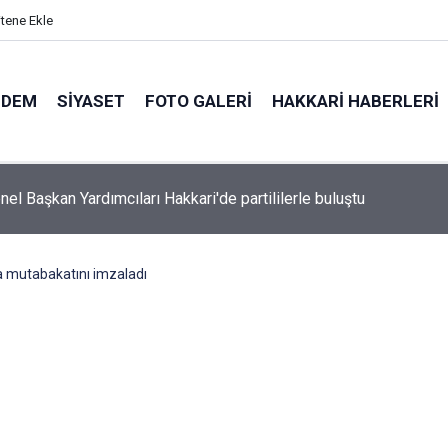
itene Ekle
NDEM
SIYASET
FOTO GALERI
HAKKARI HABERLERI
el Başkan Yardımcıları Hakkari'de partililerle buluştu
 mutabakatını imzaladı