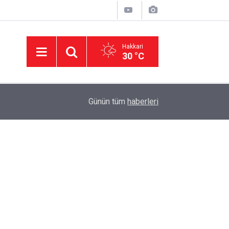
Hakkari
30 °C
14:38
AK Parti Hakkâri teşkilatı Şemdinli'de vatandaşl
Günün tüm
haberleri