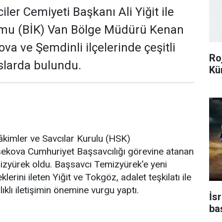
ler Cemiyeti Başkanı Ali Yiğit ile
umu (BİK) Van Bölge Müdürü Kenan
va ve Şemdinli ilçelerinde çeşitli
Ro
slarda bulundu.
Kü
Hâkimler ve Savcılar Kurulu (HSK)
ekova Cumhuriyet Başsavcılığı görevine atanan
zyürek oldu. Başsavcı Temizyürek'e yeni
lerini ileten Yiğit ve Tokgöz, adalet teşkilatı ile
ıklı iletişimin önemine vurgu yaptı.
İsr
ba