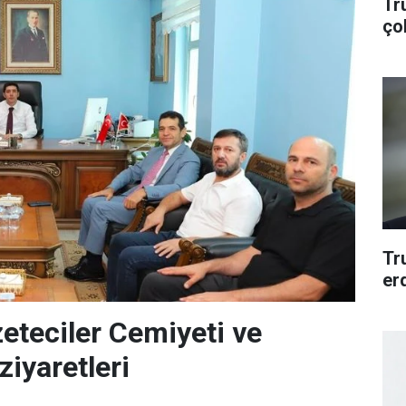
Tr
ço
Tr
er
eteciler Cemiyeti ve
ziyaretleri