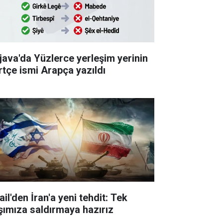
java'da Yüzlerce yerleşim yerinin
rtçe ismi Arapça yazıldı
ail'den İran'a yeni tehdit: Tek
şımıza saldırmaya hazırız