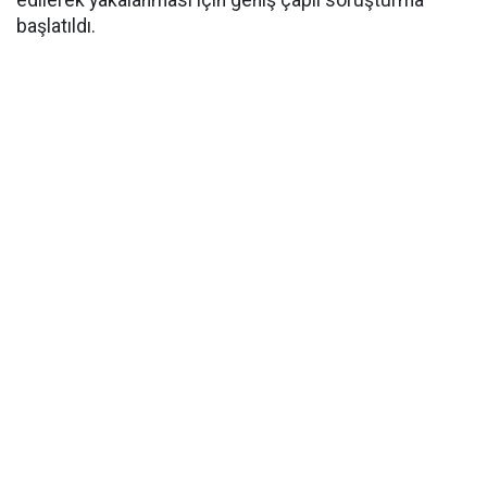
edilerek yakalanması için geniş çaplı soruşturma
başlatıldı.