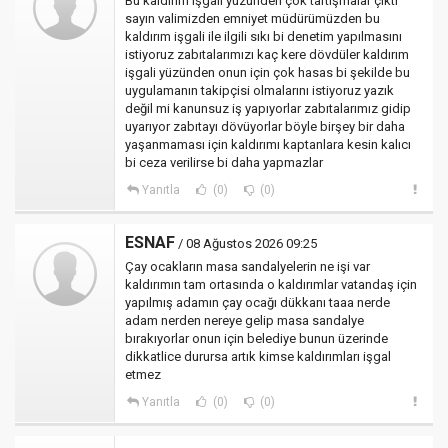
Bu kaldırım işgali yüzünden çok tartışmalar çıktı
sayın valimizden emniyet müdürümüzden bu
kaldırım işgali ile ilgili sıkı bi denetim yapılmasını
istiyoruz zabıtalarımızı kaç kere dövdüler kaldırım
işgali yüzünden onun için çok hasas bi şekilde bu
uygulamanın takipçisi olmalarını istiyoruz yazık
değil mi kanunsuz iş yapıyorlar zabıtalarımız gidip
uyarıyor zabıtayı dövüyorlar böyle birşey bir daha
yaşanmaması için kaldırımı kaptanlara kesin kalıcı
bi ceza verilirse bi daha yapmazlar
Yanıtla
(0)
(0)
ESNAF
/ 08 Ağustos 2026 09:25
Çay ocakların masa sandalyelerin ne işi var
kaldırımın tam ortasında o kaldırımlar vatandaş için
yapılmış adamın çay ocağı dükkanı taaa nerde
adam nerden nereye gelip masa sandalye
bırakıyorlar onun için belediye bunun üzerinde
dikkatlice durursa artık kimse kaldırımları işgal
etmez
Yanıtla
(0)
(0)