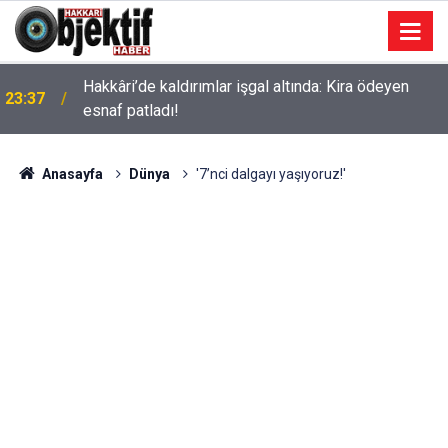
Hakkâri’de kaldırımlar işgal altında: Kira ödeyen
23:37
esnaf patladı!
Anasayfa
Dünya
'7’nci dalgayı yaşıyoruz!'