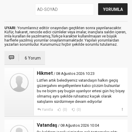
UYARI:
Yorumlarınız editör onayından geçtikten sonra yayınlanacaktır.
Küfür, hakaret, rencide edici cümleler veya imalar, inançlara saldırı içeren,
imla kuralları ile yazılmamış,Türkçe karakter kullanılmayan ve büyük
harflerle yazılmış yorumlar onaylanmamaktadır. Yapılan yorumlardan
yazarları sorumludur. Kurumumuz hiçbir şekilde sorumlu tutulamaz.
6 Yorum
Hikmet
/ 08 Ağustos 2026 10:23
Lütfen artık belediyemiz vatandaşın halkın geçiş
güzergahını engelliyenlere kalıcı çözüm bulsunlar
bu ne biçim şey bugün uyarılıyor ertesi gün hiç bişey
olmamış aynı şekilde ruhsatsız kaçak olarak
satışlarını sürdürmeye devam ediyorlar
Yanıtla
(0)
(0)
Vatandaş
/ 08 Ağustos 2026 10:04