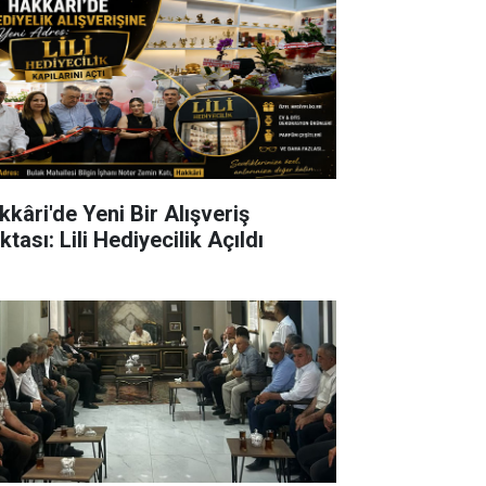
kkâri'de Yeni Bir Alışveriş
tası: Lili Hediyecilik Açıldı