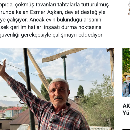
yapıda, çökmüş tavanları tahtalarla tutturulmuş
runda kalan Esmer Aşkan, devlet desteğiyle
eye çalışıyor. Ancak evin bulunduğu arsanın
ek gerilim hatları inşaatı durma noktasına
 güvenliği gerekçesiyle çalışmayı reddediyor.
AK
Yü