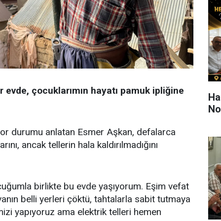
ir evde, çocuklarımın hayatı pamuk ipliğine
Ha
Nok
 zor durumu anlatan Esmer Aşkan, defalarca
nı, ancak tellerin hala kaldırılmadığını
ocuğumla birlikte bu evde yaşıyorum. Eşim vefat
anın belli yerleri çöktü, tahtalarla sabit tutmaya
mizi yapıyoruz ama elektrik telleri hemen