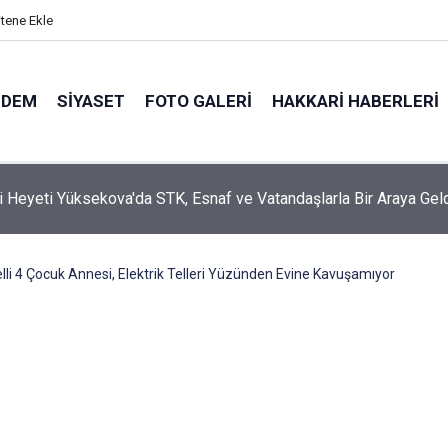
itene Ekle
NDEM
SIYASET
FOTO GALERI
HAKKARI HABERLERI
i Heyeti Yüksekova'da STK, Esnaf ve Vatandaşlarla Bir Araya Gel
elli 4 Çocuk Annesi, Elektrik Telleri Yüzünden Evine Kavuşamıyor