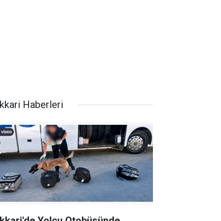
kkari Haberleri
kkari'de Yolcu Otobüsünde