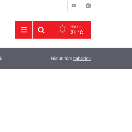
Hakkari
21 °C
di
23:37
AK Parti Hakkâri Teşkilatı Yüksekova’da Yoğun 
Günün tüm
haberleri