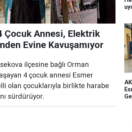
uy
 4 Çocuk Annesi, Elektrik
ünden Evine Kavuşamıyor
sekova ilçesine bağlı Orman
yaşayan 4 çocuk annesi Esmer
AK
lli olan çocuklarıyla birlikte harabe
Es
nı sürdürüyor.
Ge