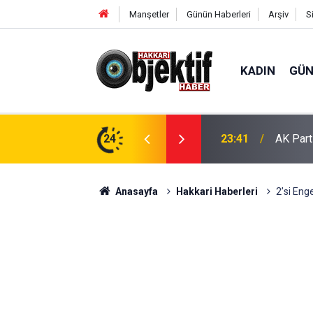
Manşetler
Günün Haberleri
Arşiv
S
KADIN
GÜ
şturucu Ele Geçirildi
24
23:41
AK Part
Anasayfa
Hakkari Haberleri
2’si Eng