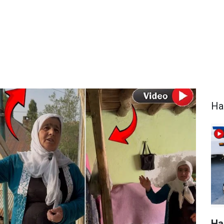
Ha
Ha