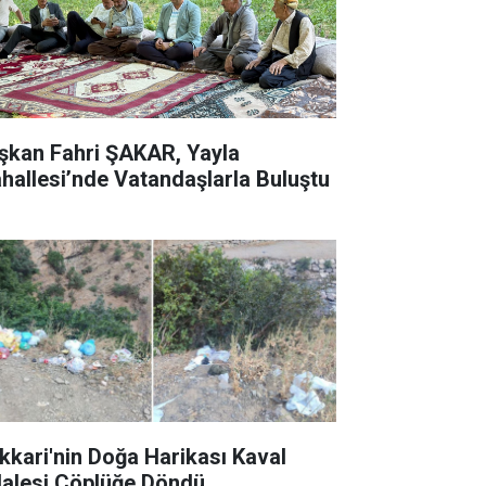
şkan Fahri ŞAKAR, Yayla
hallesi’nde Vatandaşlarla Buluştu
kkari'nin Doğa Harikası Kaval
lalesi Çöplüğe Döndü