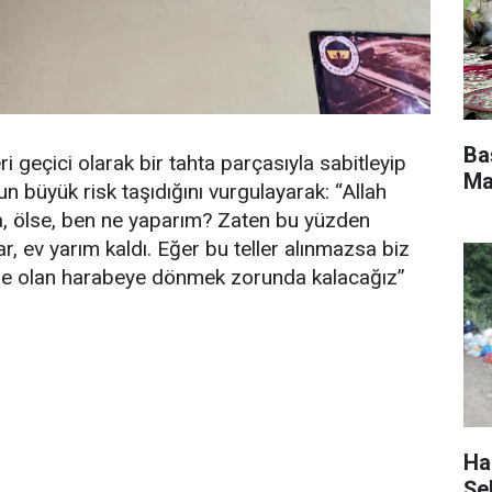
Ba
ri geçici olarak bir tahta parçasıyla sabitleyip
Ma
un büyük risk taşıdığını vurgulayarak: “Allah
sa, ölse, ben ne yaparım? Zaten bu yüzden
r, ev yarım kaldı. Eğer bu teller alınmazsa biz
re olan harabeye dönmek zorunda kalacağız”
Ha
Şe