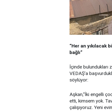
“Her an yıkılacak b
bağlı”
İçinde bulundukları
VEDAŞ’a başvurdukları
söylüyor:
Aşkan,“İki engelli ç
etti, kimsem yok. Tav
çalışıyoruz. Yeni evi